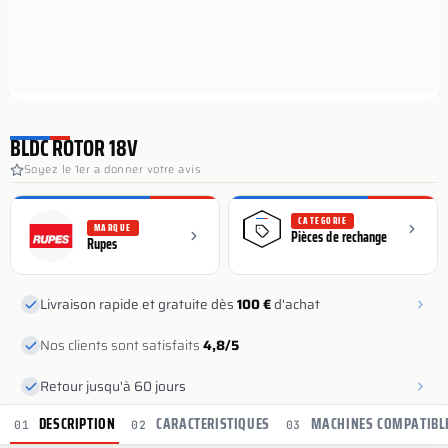
BLDC ROTOR 18V
Soyez le 1er a donner votre avis
CATEGORIE
MARQUE
Pièces de rechange
Rupes
Livraison rapide et gratuite dès
100 €
d'achat
Nos clients sont satisfaits
4,8/5
Retour jusqu'à 60 jours
DESCRIPTION
CARACTERISTIQUES
MACHINES COMPATIBL
01
02
03