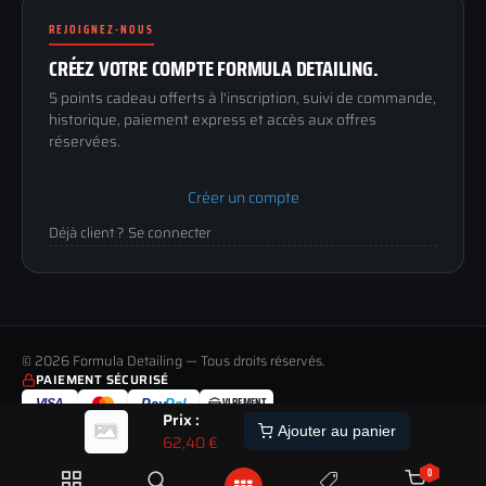
Renoncer au contrat
Conditions générales
REJOIGNEZ-NOUS
03 73 61 02 02
Mentions légales
Lun-Ven
CRÉEZ VOTRE COMPTE FORMULA DETAILING.
Confidentialité
9h-12h / 14h-17h
5 points cadeau offerts à l'inscription, suivi de commande,
historique, paiement express et accès aux offres
réservées.
Créer un compte
Déjà client ? Se connecter
© 2026 Formula Detailing — Tous droits réservés.
PAIEMENT SÉCURISÉ
VIREMENT
VISA
Pay
Pal
Prix :
LIVRAISON
PAIEMENT
RETOUR
ALERTE
Ajouter au panier
TOUS LES MODES DE LIVRAISON
MOYENS DE PAIEMENT ACCEPTÉS
JUSQU'À 60 JOURS POUR CHANGER D'AVIS
62,40
€
STOCK
ETRE
PREVENU
0
PAIEMENT 100% SÉCURISÉ
SATISFAIT OU REMBOURSÉ