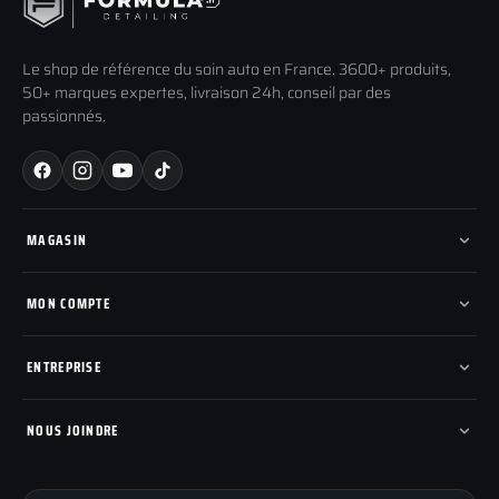
Le shop de référence du soin auto en France. 3600+ produits,
50+ marques expertes, livraison 24h, conseil par des
passionnés.
MAGASIN
Tous les produits
Nos marques
MON COMPTE
Nouveautés
Pads de polissage
Mes commandes
Pièces détachées
Mes tickets SAV
ENTREPRISE
Mon cashback
Mon parrainage
Qui sommes-nous
Programme fidelite
Compte pro
NOUS JOINDRE
Blog & tutoriels
FAQ
188 Avenue de Senigallia
Politique de retour
89100 SENS