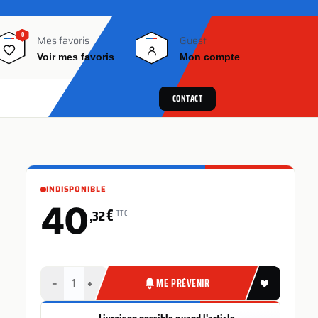
0
0
Mes favoris
Guest
Voir mes favoris
Mon compte
CONTACT
INDISPONIBLE
40
€
,32
TTC
−
+
ME PRÉVENIR