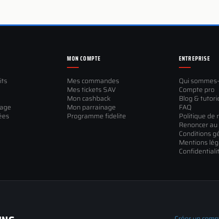
MON COMPTE
ENTREPRISE
its
Mes commandes
Qui sommes
Mes tickets SAV
Compte pro
Mon cashback
Blog & tutori
sage
Mon parrainage
FAQ
ées
Programme fidelite
Politique de 
Renoncer au 
Conditions g
Mentions lég
Confidentiali
Créer un comp