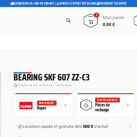
LIVRAISON 24-48H EN FRANCE
·
CONSEIL EXPERT DETAILING
·
PAIEMENT SECURISE
0
Mon panier
0,00
€
e
Pads polissage
Promotions
Blog
BEARING SKF 607 ZZ-C3
Soyez le 1er a donner votre avis
CATEGORIE
MARQUE
Pièces de
Rupes
rechange
Livraison rapide et gratuite dès
100 €
d'achat