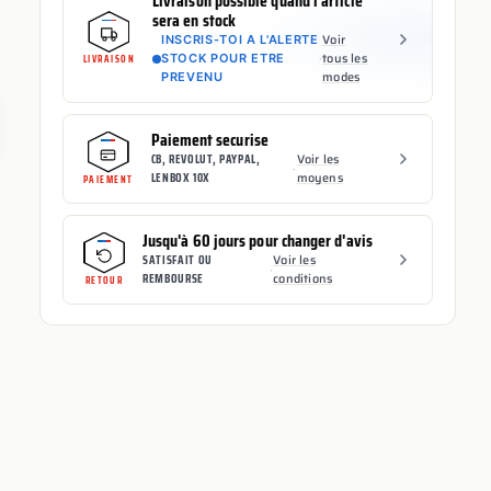
Livraison possible quand l'article
sera en stock
Voir
INSCRIS-TOI A L'ALERTE
·
tous les
STOCK POUR ETRE
LIVRAISON
modes
PREVENU
Paiement securise
CB, REVOLUT, PAYPAL,
Voir les
·
LENBOX 10X
moyens
PAIEMENT
Jusqu'à 60 jours pour changer d'avis
SATISFAIT OU
Voir les
·
REMBOURSE
conditions
RETOUR