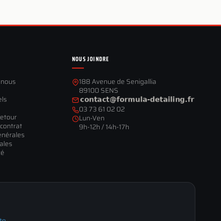
NOUS JOINDRE
-nous
188 Avenue de Senigallia
89100 SENS
els
03 73 61 02 02
retour
Lun-Ven
contrat
9h-12h / 14h-17h
énérales
ales
té
te