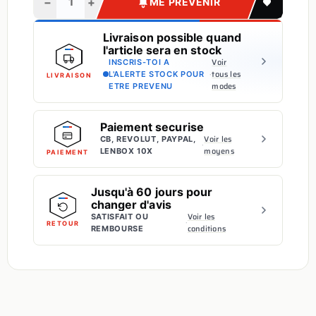
−
+
ME PRÉVENIR
Livraison possible quand
l'article sera en stock
Voir
INSCRIS-TOI A
·
tous les
L'ALERTE STOCK POUR
LIVRAISON
modes
ETRE PREVENU
Paiement securise
Voir les
CB, REVOLUT, PAYPAL,
·
moyens
LENBOX 10X
PAIEMENT
Jusqu'à 60 jours pour
changer d'avis
Voir les
SATISFAIT OU
·
RETOUR
conditions
REMBOURSE