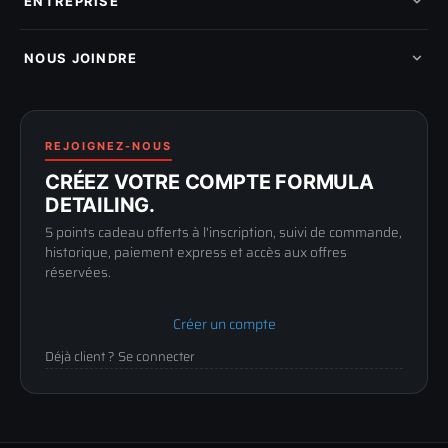
ENTREPRISE
Mon cashback
Mon parrainage
Qui sommes-nous
Programme fidelite
Compte pro
NOUS JOINDRE
Blog & tutoriels
FAQ
188 Avenue de Senigallia
Politique de retour
89100 SENS
Renoncer au contrat
Conditions générales
03 73 61 02 02
REJOIGNEZ-NOUS
Mentions légales
Lun-Ven
CRÉEZ VOTRE COMPTE FORMULA
Confidentialité
9h-12h / 14h-17h
DETAILING.
5 points cadeau offerts à l'inscription, suivi de commande,
historique, paiement express et accès aux offres
réservées.
Créer un compte
Déjà client ? Se connecter