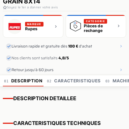
GRAIN 8X14
Soyez le 1er a donner votre avis
CATEGORIE
MARQUE
Pièces de
Rupes
rechange
Livraison rapide et gratuite dès
100 €
d'achat
Nos clients sont satisfaits
4,8/5
Retour jusqu'à 60 jours
DESCRIPTION
CARACTERISTIQUES
MACHI
01
02
03
DESCRIPTION DETAILLEE
CARACTERISTIQUES TECHNIQUES