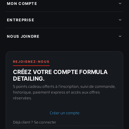
Nos marques
MON COMPTE
Nouveautés
Pads de polissage
Mes commandes
Pièces détachées
Mes tickets SAV
ENTREPRISE
Mon cashback
Mon parrainage
Qui sommes-nous
Programme fidelite
Compte pro
NOUS JOINDRE
Blog & tutoriels
FAQ
188 Avenue de Senigallia
Politique de retour
89100 SENS
Renoncer au contrat
Conditions générales
03 73 61 02 02
REJOIGNEZ-NOUS
Mentions légales
Lun-Ven
CRÉEZ VOTRE COMPTE FORMULA
Confidentialité
9h-12h / 14h-17h
DETAILING.
5 points cadeau offerts à l'inscription, suivi de commande,
historique, paiement express et accès aux offres
réservées.
Créer un compte
Déjà client ? Se connecter