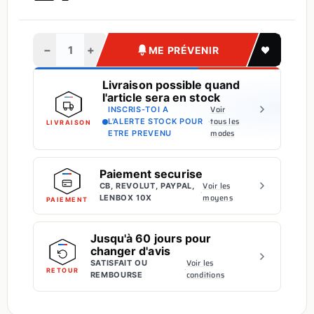
−
+
ME PRÉVENIR
Livraison possible quand
l'article sera en stock
Voir
INSCRIS-TOI A
·
tous les
L'ALERTE STOCK POUR
LIVRAISON
modes
ETRE PREVENU
Paiement securise
Voir les
CB, REVOLUT, PAYPAL,
·
moyens
LENBOX 10X
PAIEMENT
Jusqu'à 60 jours pour
changer d'avis
Voir les
SATISFAIT OU
·
RETOUR
conditions
REMBOURSE