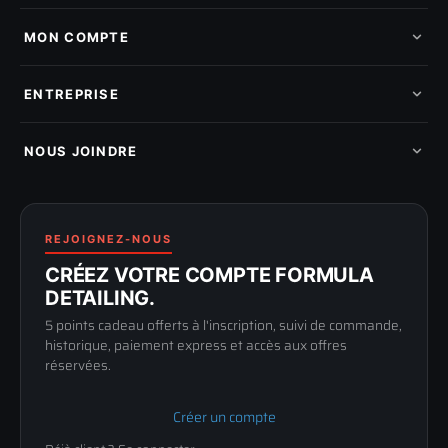
Tous les produits
Nos marques
MON COMPTE
Nouveautés
Pads de polissage
Mes commandes
Pièces détachées
Mes tickets SAV
ENTREPRISE
Mon cashback
Mon parrainage
Qui sommes-nous
Programme fidelite
Compte pro
NOUS JOINDRE
Blog & tutoriels
FAQ
188 Avenue de Senigallia
Politique de retour
89100 SENS
Renoncer au contrat
Conditions générales
03 73 61 02 02
REJOIGNEZ-NOUS
Mentions légales
Lun-Ven
CRÉEZ VOTRE COMPTE FORMULA
Confidentialité
9h-12h / 14h-17h
DETAILING.
5 points cadeau offerts à l'inscription, suivi de commande,
historique, paiement express et accès aux offres
réservées.
Créer un compte