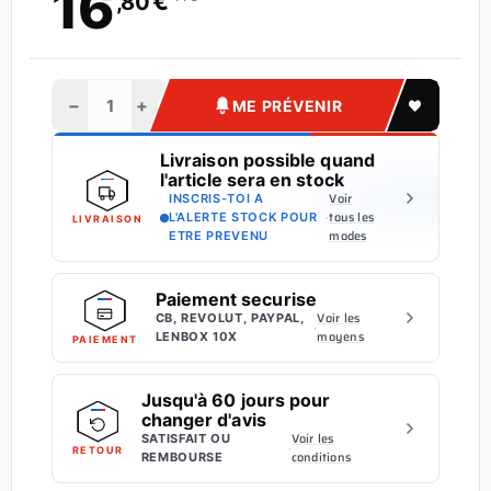
16
€
,80
−
+
ME PRÉVENIR
Livraison possible quand
l'article sera en stock
Voir
INSCRIS-TOI A
·
tous les
L'ALERTE STOCK POUR
LIVRAISON
modes
ETRE PREVENU
Paiement securise
Voir les
CB, REVOLUT, PAYPAL,
·
moyens
LENBOX 10X
PAIEMENT
Jusqu'à 60 jours pour
changer d'avis
Voir les
SATISFAIT OU
·
RETOUR
conditions
REMBOURSE