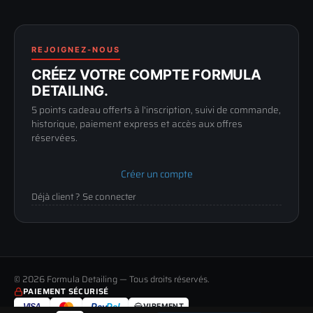
FAQ
188 Avenue de Senigallia
Politique de retour
89100 SENS
Renoncer au contrat
Conditions générales
03 73 61 02 02
REJOIGNEZ-NOUS
Mentions légales
Lun-Ven
CRÉEZ VOTRE COMPTE FORMULA
Confidentialité
9h-12h / 14h-17h
DETAILING.
5 points cadeau offerts à l'inscription, suivi de commande,
historique, paiement express et accès aux offres
réservées.
Créer un compte
Déjà client ? Se connecter
© 2026 Formula Detailing — Tous droits réservés.
PAIEMENT SÉCURISÉ
VISA
Pay
Pal
VIREMENT