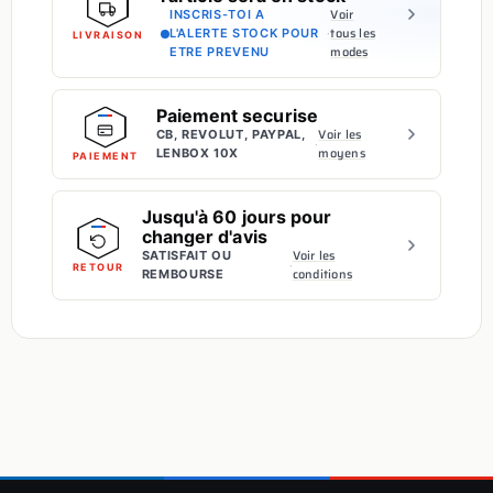
Voir
INSCRIS-TOI A
·
tous les
L'ALERTE STOCK POUR
LIVRAISON
modes
ETRE PREVENU
Paiement securise
Voir les
CB, REVOLUT, PAYPAL,
·
moyens
LENBOX 10X
PAIEMENT
Jusqu'à 60 jours pour
changer d'avis
Voir les
SATISFAIT OU
·
RETOUR
conditions
REMBOURSE