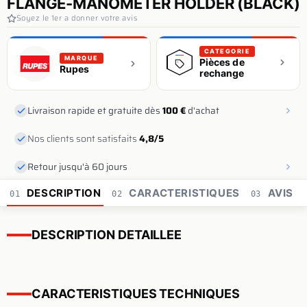
FLANGE-MANOMETER HOLDER (BLACK)
Soyez le 1er a donner votre avis
CATEGORIE
MARQUE
Pièces de
Rupes
rechange
Livraison rapide et gratuite dès
100 €
d'achat
Nos clients sont satisfaits
4,8/5
Retour jusqu'à 60 jours
DESCRIPTION
CARACTERISTIQUES
AVIS
01
02
03
DESCRIPTION DETAILLEE
CARACTERISTIQUES TECHNIQUES