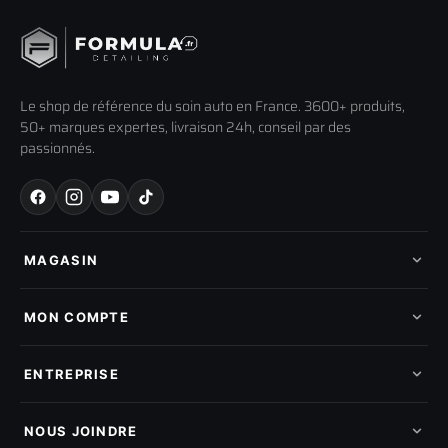
Le shop de référence du soin auto en France. 3600+ produits,
50+ marques expertes, livraison 24h, conseil par des
passionnés.
MAGASIN
Tous les produits
Nos marques
MON COMPTE
Nouveautés
Pads de polissage
Mes commandes
Pièces détachées
Mes tickets SAV
ENTREPRISE
Mon cashback
Mon parrainage
Qui sommes-nous
Programme fidelite
Compte pro
NOUS JOINDRE
Blog & tutoriels