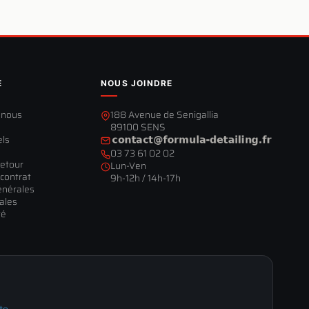
E
NOUS JOINDRE
-nous
188 Avenue de Senigallia
89100 SENS
els
03 73 61 02 02
retour
Lun-Ven
contrat
9h-12h / 14h-17h
énérales
ales
té
te