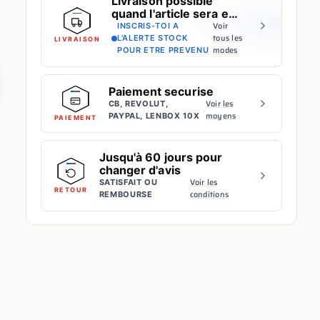
Livraison possible
quand l'article sera en
stock
Voir
INSCRIS-TOI A
·
tous les
L'ALERTE STOCK
LIVRAISON
modes
POUR ETRE PREVENU
Paiement securise
Voir les
CB, REVOLUT,
·
moyens
PAYPAL, LENBOX 10X
PAIEMENT
Jusqu'à 60 jours pour
changer d'avis
Voir les
SATISFAIT OU
·
RETOUR
conditions
REMBOURSE