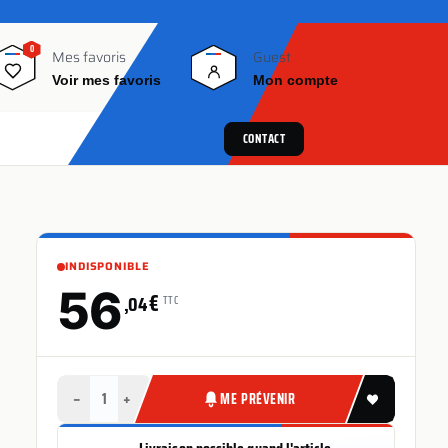
0
0
Mes favoris
Guest
Voir mes favoris
Mon compte
CONTACT
INDISPONIBLE
56
€
,04
TTC
−
+
ME PRÉVENIR