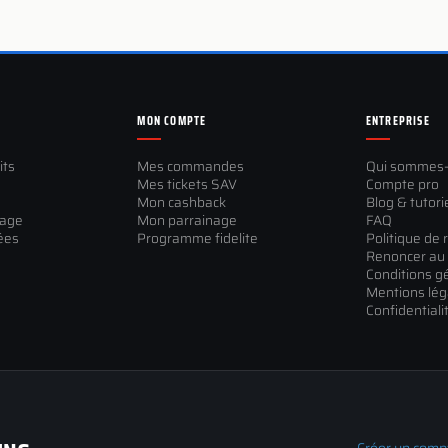
MON COMPTE
ENTREPRISE
its
Mes commandes
Qui sommes
Mes tickets SAV
Compte pro
Mon cashback
Blog & tutori
sage
Mon parrainage
FAQ
ées
Programme fidelite
Politique de 
Renoncer au 
Conditions g
Mentions lég
Confidentiali
Créer un comp