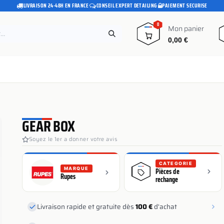
LIVRAISON 24-48H EN FRANCE
·
CONSEIL EXPERT DETAILING
·
PAIEMENT SECURISE
0
Mon panier
0,00
€
e
Pads polissage
Promotions
Blog
GEAR BOX
Soyez le 1er a donner votre avis
CATEGORIE
MARQUE
Pièces de
Rupes
rechange
Livraison rapide et gratuite dès
100 €
d'achat