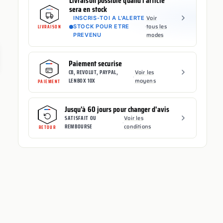
Livraison possible quand l'article
sera en stock
Voir
INSCRIS-TOI A L'ALERTE
·
tous les
STOCK POUR ETRE
LIVRAISON
modes
PREVENU
Paiement securise
CB, REVOLUT, PAYPAL,
Voir les
·
LENBOX 10X
moyens
PAIEMENT
Jusqu'à 60 jours pour changer d'avis
SATISFAIT OU
Voir les
·
REMBOURSE
conditions
RETOUR