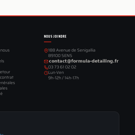
NOUS JOINDRE
-nous
188 Avenue de Senigallia
89100 SENS
els
03 73 61 02 02
retour
Lun-Ven
contrat
9h-12h / 14h-17h
énérales
ales
té
te