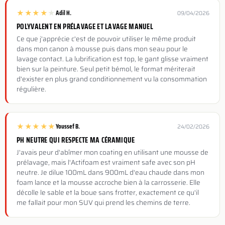
★
★
★
★
★
Adil H.
09/04/2026
POLYVALENT EN PRÉLAVAGE ET LAVAGE MANUEL
Ce que j'apprécie c'est de pouvoir utiliser le même produit
dans mon canon à mousse puis dans mon seau pour le
lavage contact. La lubrification est top, le gant glisse vraiment
bien sur la peinture. Seul petit bémol, le format mériterait
d'exister en plus grand conditionnement vu la consommation
régulière.
★
★
★
★
★
Youssef B.
24/02/2026
PH NEUTRE QUI RESPECTE MA CÉRAMIQUE
J'avais peur d'abîmer mon coating en utilisant une mousse de
prélavage, mais l'Actifoam est vraiment safe avec son pH
neutre. Je dilue 100mL dans 900mL d'eau chaude dans mon
foam lance et la mousse accroche bien à la carrosserie. Elle
décolle le sable et la boue sans frotter, exactement ce qu'il
me fallait pour mon SUV qui prend les chemins de terre.