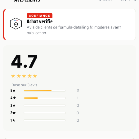
CONFIANCE
Achat verifie
Avis de clients de formula-detailing.fr, moderes avant
publication.
4.7
★
★
★
★
★
Base sur
3 avis
5★
2
4★
1
3★
0
2★
0
1★
0