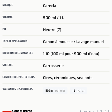
MARQUE
Carecla
VOLUME
500 ml / 1 L
PH
Neutre (7)
TYPE D'APPLICATION
Canon à mousse / Lavage manuel
DILUTION RECOMMANDÉE
1:10 (100 ml pour 900 ml d'eau)
SURFACE
Carrosserie
COMPATIBLE PROTECTIONS
Cires, céramiques, sealants
VARIANTES DISPONIBLES
500 ml
1 L
(AF 0.5)
(AF 1)
AVIS CLIENTS
3 avis · 4.7 / 5