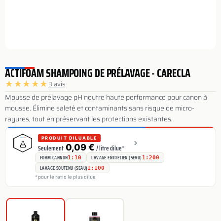
ACTIFOAM SHAMPOING DE PRÉLAVAGE - CARECLA
★
★
★
★
★
3 avis
Mousse de prélavage pH neutre haute performance pour canon à
mousse. Élimine saleté et contaminants sans risque de micro-
rayures, tout en préservant les protections existantes.
PRODUIT DILUABLE
0,09 €
Seulement
/ litre dilue*
FOAM CANNON
LAVAGE ENTRETIEN (SEAU)
1:10
1:200
LAVAGE SOUTENU (SEAU)
1:100
* pour le ratio le plus dilue