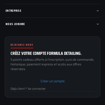
Nouveautés
Pads de polissage
Mes commandes
Pièces détachées
Mes tickets SAV
ENTREPRISE
Mon cashback
Mon parrainage
Qui sommes-nous
Programme fidelite
Compte pro
NOUS JOINDRE
Blog & tutoriels
FAQ
188 Avenue de Senigallia
Politique de retour
89100 SENS
Renoncer au contrat
Conditions générales
REJOIGNEZ-NOUS
03 73 61 02 02
Mentions légales
Lun-Ven
CRÉEZ VOTRE COMPTE FORMULA DETAILING.
Confidentialité
9h-12h / 14h-17h
5 points cadeau offerts à l'inscription, suivi de commande,
historique, paiement express et accès aux offres
réservées.
Créer un compte
Déjà client ? Se connecter