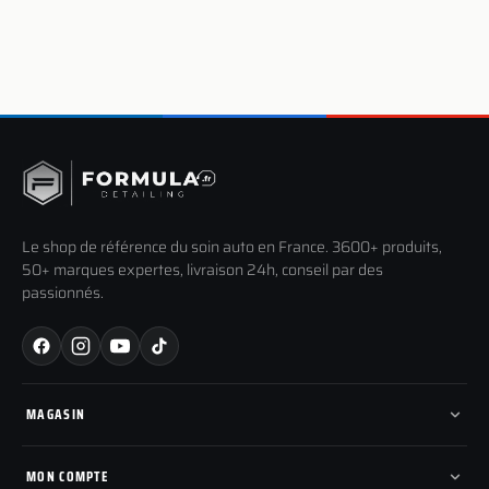
Le shop de référence du soin auto en France. 3600+ produits,
50+ marques expertes, livraison 24h, conseil par des
passionnés.
MAGASIN
Tous les produits
Nos marques
MON COMPTE