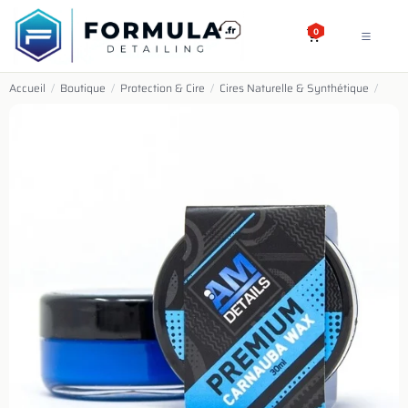
SE RENDRE AU CONTENU
0
Accueil
/
Boutique
/
Protection & Cire
/
Cires Naturelle & Synthétique
/