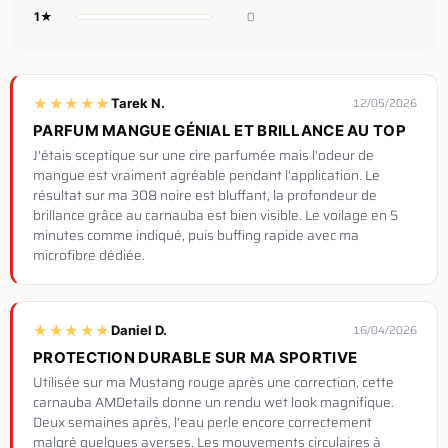
0
1★
★
★
★
★
★
Tarek N.
12/05/2026
PARFUM MANGUE GÉNIAL ET BRILLANCE AU TOP
J'étais sceptique sur une cire parfumée mais l'odeur de
mangue est vraiment agréable pendant l'application. Le
résultat sur ma 308 noire est bluffant, la profondeur de
brillance grâce au carnauba est bien visible. Le voilage en 5
minutes comme indiqué, puis buffing rapide avec ma
microfibre dédiée.
★
★
★
★
★
Daniel D.
16/04/2026
PROTECTION DURABLE SUR MA SPORTIVE
Utilisée sur ma Mustang rouge après une correction, cette
carnauba AMDetails donne un rendu wet look magnifique.
Deux semaines après, l'eau perle encore correctement
malgré quelques averses. Les mouvements circulaires à