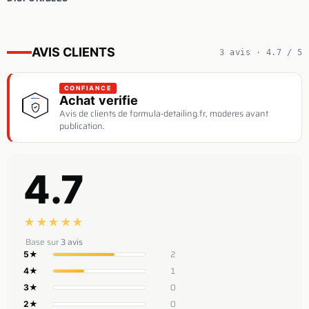
AVIS CLIENTS
3 avis · 4.7 / 5
CONFIANCE
Achat verifie
Avis de clients de formula-detailing.fr, moderes avant
publication.
4.7
★
★
★
★
★
Base sur
3 avis
2
5★
1
4★
0
3★
0
2★