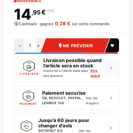
INDISPONIBLE
14
€
,95
TTC
0,28 €
Cashback : gagnez
sur cette commande
−
+
ME PRÉVENIR
Livraison possible quand
l'article sera en stock
Inscris-toi a l'alerte stock pour
Etre
·
LIVRAISON
etre prevenu
averti
Paiement securise
Voir les
CB, REVOLUT, PAYPAL,
·
moyens
LENBOX 10X
PAIEMENT
Jusqu'à 60 jours pour
changer d'avis
Voir les
SATISFAIT OU