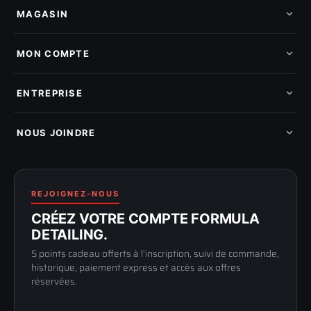
MAGASIN
Tous les produits
Nos marques
MON COMPTE
Nouveautés
Pads de polissage
Mes commandes
Pièces détachées
Mes tickets SAV
ENTREPRISE
Mon cashback
Mon parrainage
Qui sommes-nous
Programme fidelite
Compte pro
NOUS JOINDRE
Blog & tutoriels
FAQ
188 Avenue de Senigallia
Politique de retour
89100 SENS
Renoncer au contrat
Conditions générales
03 73 61 02 02
REJOIGNEZ-NOUS
Mentions légales
Lun-Ven
CRÉEZ VOTRE COMPTE FORMULA
Confidentialité
9h-12h / 14h-17h
DETAILING.
5 points cadeau offerts à l'inscription, suivi de commande,
historique, paiement express et accès aux offres
réservées.