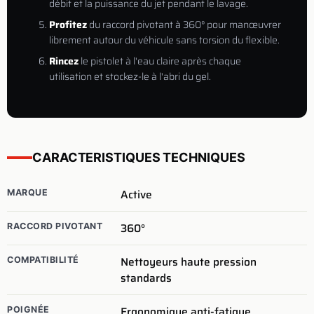
débit et la puissance du jet pendant le lavage.
Profitez
du raccord pivotant à 360° pour manœuvrer
librement autour du véhicule sans torsion du flexible.
Rincez
le pistolet à l'eau claire après chaque
utilisation et stockez-le à l'abri du gel.
CARACTERISTIQUES TECHNIQUES
Active
MARQUE
360°
RACCORD PIVOTANT
Nettoyeurs haute pression
COMPATIBILITÉ
standards
Ergonomique anti-fatigue
POIGNÉE