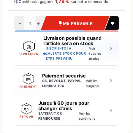
1,78 €
Cashback : gagnez
sur cette commande
−
+
ME PRÉVENIR
Livraison possible quand
l'article sera en stock
Voir
INSCRIS-TOI A
·
tous les
L'ALERTE STOCK POUR
LIVRAISON
modes
ETRE PREVENU
Paiement securise
Voir les
CB, REVOLUT, PAYPAL,
·
moyens
LENBOX 10X
PAIEMENT
Jusqu'à 60 jours pour
changer d'avis
Voir les
SATISFAIT OU
·
RETOUR
conditions
REMBOURSE