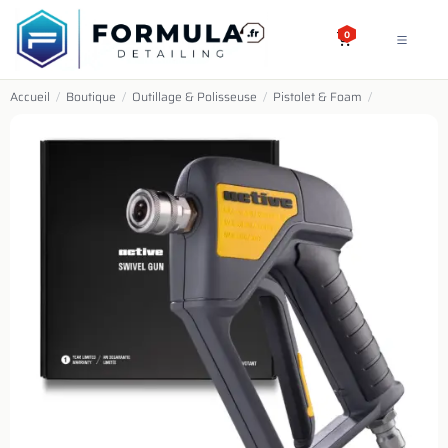
SE RENDRE AU CONTENU
0
Accueil
/
Boutique
/
Outillage & Polisseuse
/
Pistolet & Foam
/