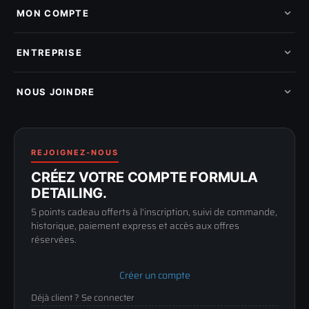
Nos marques
MON COMPTE
Nouveautés
Pads de polissage
Mes commandes
Pièces détachées
Mes tickets SAV
ENTREPRISE
Mon cashback
Mon parrainage
Qui sommes-nous
Programme fidelite
Compte pro
NOUS JOINDRE
Blog & tutoriels
FAQ
188 Avenue de Senigallia
Politique de retour
89100 SENS
Renoncer au contrat
Conditions générales
03 73 61 02 02
REJOIGNEZ-NOUS
Mentions légales
Lun-Ven
CRÉEZ VOTRE COMPTE FORMULA
Confidentialité
9h-12h / 14h-17h
DETAILING.
5 points cadeau offerts à l'inscription, suivi de commande,
historique, paiement express et accès aux offres
réservées.
Créer un compte
Déjà client ? Se connecter