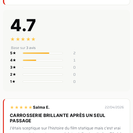
4.7
★
★
★
★
★
Base sur
3 avis
2
5★
1
4★
0
3★
0
2★
0
1★
★
★
★
★
★
Salma E.
22/04/2026
CARROSSERIE BRILLANTE APRÈS UN SEUL
PASSAGE
J'étais sceptique sur l'histoire du film statique mais c'est vrai