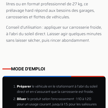
litres ou en format professionnel de 27 kg, ce
prélavage hard répond aux besoins des garages,
carrosseries et flottes de véhicules.
Conseil d'utilisation
: appliquer sur carrosserie froide,
à l'abri du soleil direct. Laisser agir quelques minutes
sans laisser sécher, puis rincer abondamment.
MODE D'EMPLOI
Préparer
le véhicule en le stationnant à l'abri du soleil
direct et en s'assurant que la carrosserie est froide.
Diluer
le produit selon l'encrassement : 1:10 à 1:20
pour un usage courant, jusqu'à 1:5 pour les salissures