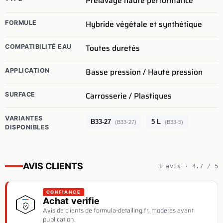
Prélavage haute performance
Hybride végétale et synthétique
FORMULE
Toutes duretés
COMPATIBILITÉ EAU
Basse pression / Haute pression
APPLICATION
Carrosserie / Plastiques
SURFACE
VARIANTES
B33-27
5 L
(B33-27)
(B33-5)
DISPONIBLES
AVIS CLIENTS
3 avis · 4.7 / 5
CONFIANCE
Achat verifie
Avis de clients de formula-detailing.fr, moderes avant
publication.