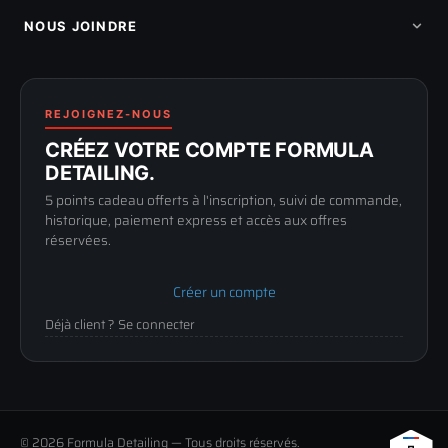
Mon parrainage
Qui sommes-nous
Programme fidelite
Compte pro
NOUS JOINDRE
Blog & tutoriels
FAQ
188 Avenue de Senigallia
Politique de retour
89100 SENS
Renoncer au contrat
Conditions générales
03 73 61 02 02
REJOIGNEZ-NOUS
Mentions légales
Lun-Ven
CRÉEZ VOTRE COMPTE FORMULA
Confidentialité
9h-12h / 14h-17h
DETAILING.
5 points cadeau offerts à l'inscription, suivi de commande,
historique, paiement express et accès aux offres
réservées.
Créer un compte
Déjà client ? Se connecter
© 2026 Formula Detailing — Tous droits réservés.