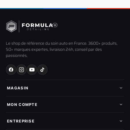
Le shop de référence du soin auto en France. 3600+ produits,
50+ marques expertes, livraison 24h, conseil par des
passionnés.
MAGASIN
Tous les produits
Nos marques
MON COMPTE
Nouveautés
Pads de polissage
Mes commandes
Pièces détachées
Mes tickets SAV
ENTREPRISE
Mon cashback