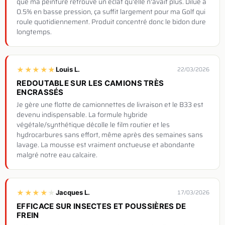
que ma peinture retrouve un éclat qu'elle n'avait plus. Dilué à
0.5% en basse pression, ça suffit largement pour ma Golf qui
roule quotidiennement. Produit concentré donc le bidon dure
longtemps.
★
★
★
★
★
Louis L.
22/03/2026
REDOUTABLE SUR LES CAMIONS TRÈS
ENCRASSÉS
Je gère une flotte de camionnettes de livraison et le B33 est
devenu indispensable. La formule hybride
végétale/synthétique décolle le film routier et les
hydrocarbures sans effort, même après des semaines sans
lavage. La mousse est vraiment onctueuse et abondante
malgré notre eau calcaire.
★
★
★
★
★
Jacques L.
17/03/2026
EFFICACE SUR INSECTES ET POUSSIÈRES DE
FREIN