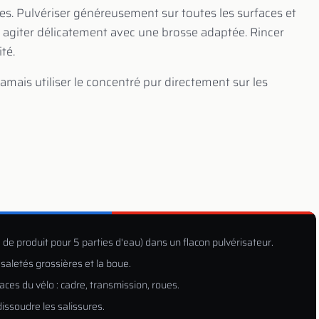
ères. Pulvériser généreusement sur toutes les surfaces et
s, agiter délicatement avec une brosse adaptée. Rincer
té.
jamais utiliser le concentré pur directement sur les
ie de produit pour 5 parties d'eau) dans un flacon pulvérisateur.
 saletés grossières et la boue.
ces du vélo : cadre, transmission, roues.
issoudre les salissures.