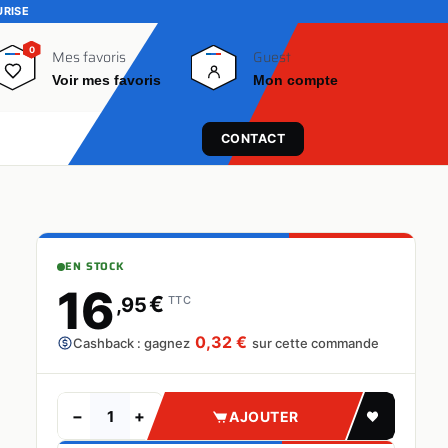
URISE
0
0
Mes favoris
Guest
Voir mes favoris
Mon compte
CONTACT
EN STOCK
16
€
,95
TTC
0,32 €
Cashback : gagnez
sur cette commande
−
+
AJOUTER