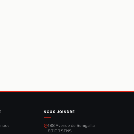
E
NOUS JOINDRE
-nous
188 Avenue de Senigallia
89100 SENS