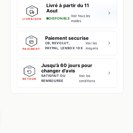
Livré à partir du 11
Aout
Voir tous les
·
DISPONIBLE
LIVRAISON
modes
Paiement securise
Voir les
CB, REVOLUT,
·
moyens
PAYPAL, LENBOX 10X
PAIEMENT
Jusqu'à 60 jours pour
changer d'avis
Voir les
SATISFAIT OU
·
RETOUR
conditions
REMBOURSE