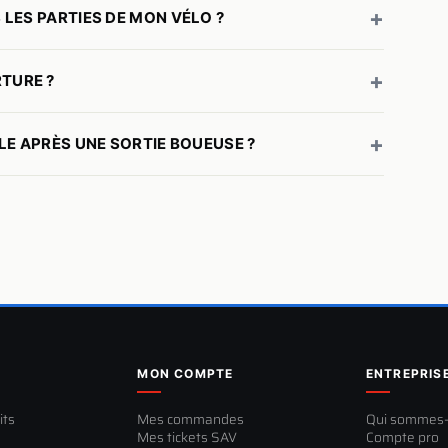
+
LES PARTIES DE MON VÉLO ?
+
TURE ?
+
LE APRÈS UNE SORTIE BOUEUSE ?
MON COMPTE
ENTREPRIS
its
Mes commandes
Qui sommes
Mes tickets SAV
Compte pro