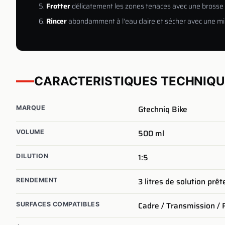
Frotter
délicatement les zones tenaces avec une brosse 
Rincer
abondamment à l'eau claire et sécher avec une mic
CARACTERISTIQUES TECHNIQ
Gtechniq Bike
MARQUE
500 ml
VOLUME
1:5
DILUTION
3 litres de solution prêt
RENDEMENT
Cadre / Transmission /
SURFACES COMPATIBLES