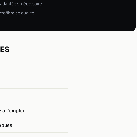
adaptée si nécessaire.
rofibre de qualité.
UES
e à l'emploi
 Roues