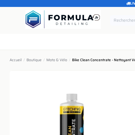
LI
SE RENDRE AU CONTENU
Accueil
Catégories
Marques
Pièces de rechang
Accueil
/
Boutique
/
Moto & Vélo
/
Bike Clean Concentrate - Nettoyant V