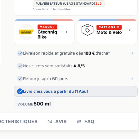
PULVÉRISATEUR (USAGE STANDARD)
1:5
* pour le ratio le plus dilue
MARQUE
CATEGORIE
Gtechniq
Moto & Vélo
Bike
Livraison rapide et gratuite dès
100 €
d'achat
Nos clients sont satisfaits
4,8/5
Retour jusqu'à 60 jours
Livré chez vous à partir du 11 Aout
500 ml
VOLUME
CTERISTIQUES
AVIS
FAQ
04
05