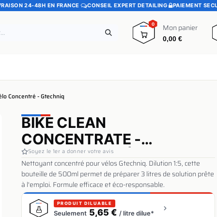
VRAISON 24-48H EN FRANCE
·
CONSEIL EXPERT DETAILING
·
PAIEMENT SEC
0
Mon panier
0,00
€
e
Pads polissage
Promotions
Blog
élo Concentré - Gtechniq
BIKE CLEAN
CONCENTRATE -
NETTOYANT VÉLO
Soyez le 1er a donner votre avis
Nettoyant concentré pour vélos Gtechniq. Dilution 1:5, cette
CONCENTRÉ - GTECHNIQ
bouteille de 500ml permet de préparer 3 litres de solution prête
à l'emploi. Formule efficace et éco-responsable.
PRODUIT DILUABLE
5,65 €
Seulement
/ litre dilue*