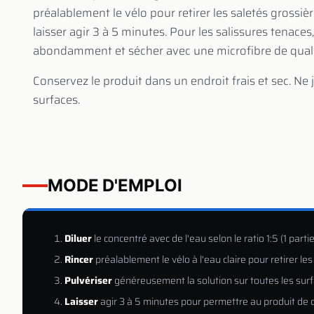
préalablement le vélo pour retirer les saletés grossi
laisser agir 3 à 5 minutes. Pour les salissures tenace
abondamment et sécher avec une microfibre de quali
Conservez le produit dans un endroit frais et sec. Ne 
surfaces.
MODE D'EMPLOI
Diluer
le concentré avec de l'eau selon le ratio 1:5 (1 part
Rincer
préalablement le vélo à l'eau claire pour retirer les
Pulvériser
généreusement la solution sur toutes les surfa
Laisser
agir 3 à 5 minutes pour permettre au produit de d