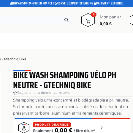
LIVRAISON 24-48H EN FRANCE
·
CONSEIL EXPERT DETAILING
·
PAIEMENT SECURISE
0
Mon panier
0,00
€
e
Pads polissage
Promotions
Blog
- Gtechniq Bike
BIKE WASH SHAMPOING VÉLO PH
NEUTRE - GTECHNIQ BIKE
Soyez le 1er a donner votre avis
Shampoing vélo ultra-concentré et biodégradable à pH neutre.
Sa formule haute mousse élimine la saleté en douceur tout en
préservant carbone, aluminium et traitements céramiques.
PRODUIT DILUABLE
0,00 €
Seulement
/ litre dilue*