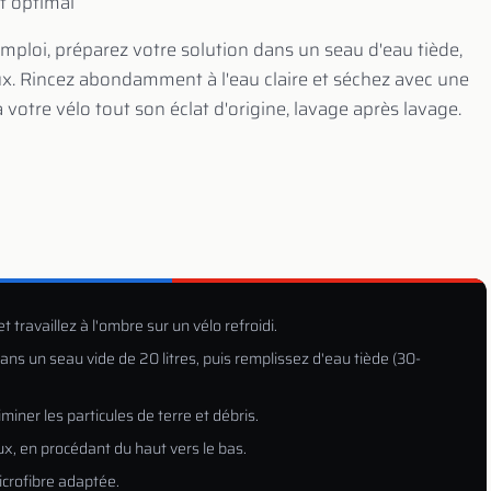
t optimal
emploi, préparez votre solution dans un seau d'eau tiède,
oux. Rincez abondamment à l'eau claire et séchez avec une
otre vélo tout son éclat d'origine, lavage après lavage.
 travaillez à l'ombre sur un vélo refroidi.
ans un seau vide de 20 litres, puis remplissez d'eau tiède (30-
iner les particules de terre et débris.
ux, en procédant du haut vers le bas.
crofibre adaptée.