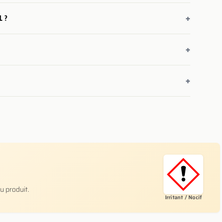
+
L ?
+
+
u produit.
Irritant / Nocif