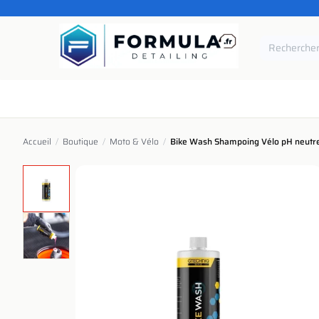
SE RENDRE AU CONTENU
Accueil
Catégories
Marques
Pièces de rechang
Accueil
/
Boutique
/
Moto & Vélo
/
Bike Wash Shampoing Vélo pH neutre 