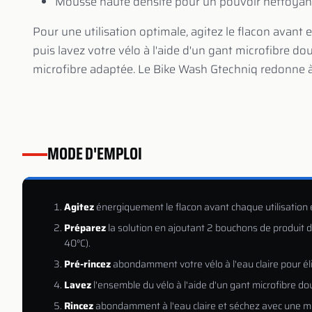
Mousse haute densité pour un pouvoir nettoyan
Pour une utilisation optimale, agitez le flacon avant 
puis lavez votre vélo à l'aide d'un gant microfibre d
microfibre adaptée. Le Bike Wash Gtechniq redonne à v
MODE D'EMPLOI
Agitez
énergiquement le flacon avant chaque utilisation et
Préparez
la solution en ajoutant 2 bouchons de produit d
40°C).
Pré-rincez
abondamment votre vélo à l'eau claire pour élim
Lavez
l'ensemble du vélo à l'aide d'un gant microfibre do
Rincez
abondamment à l'eau claire et séchez avec une mi