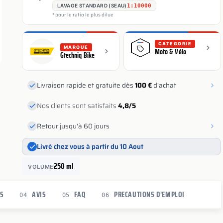
LAVAGE STANDARD (SEAU)
1:10000
* pour le ratio le plus dilue
CATEGORIE
MARQUE
Moto & Vélo
Gtechniq Bike
Livraison rapide et gratuite dès
100 €
d'achat
Nos clients sont satisfaits
4,8/5
Retour jusqu'à 60 jours
Livré chez vous à partir du 10 Aout
250 ml
VOLUME
ES
AVIS
FAQ
PRECAUTIONS D'EMPLOI
04
05
06