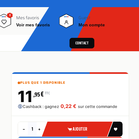
0
0
Mes favoris
Guest
Voir mes favoris
Mon compte
CONTACT
PLUS QUE 1 DISPONIBLE
11
€
,95
TTC
0,22 €
Cashback : gagnez
sur cette commande
−
+
AJOUTER