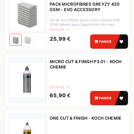
PACK MICROFIBRES GREYZY 420
GSM - EVO ACCESSORY
Lot de microfibres grises sans couture 420
GSM, idéales pour l'application de cires,
céramiques et l'essuyage des résidus de
(0)
polish sans risque de rayures.
25,99
€
PANIER
MICRO CUT & FINISH P3.01 - KOCH
CHEMIE
(0)
65,90
€
PANIER
ONE CUT & FINISH - KOCH CHEMIE