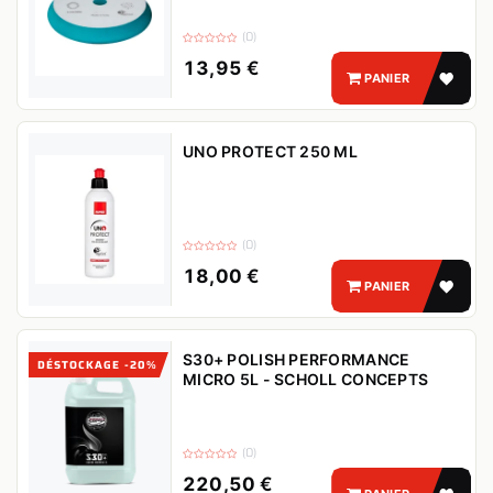
(0)
13,95
€
PANIER
UNO PROTECT 250 ML
(0)
18,00
€
PANIER
S30+ POLISH PERFORMANCE
DÉSTOCKAGE -20%
MICRO 5L - SCHOLL CONCEPTS
(0)
220,50
€