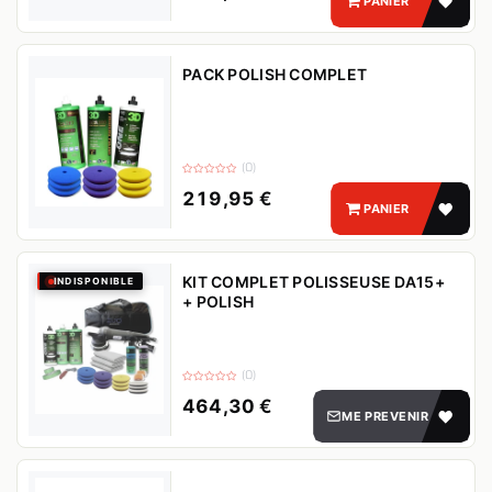
PANIER
PACK POLISH COMPLET
(0)
219,95
€
PANIER
KIT COMPLET POLISSEUSE DA15+
INDISPONIBLE
+ POLISH
(0)
464,30
€
ME PREVENIR