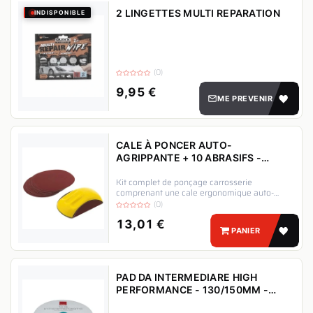
2 LINGETTES MULTI REPARATION
INDISPONIBLE
(0)
9,95
€
ME PREVENIR
CALE À PONCER AUTO-
AGRIPPANTE + 10 ABRASIFS -
AUTOBEST
Kit complet de ponçage carrosserie
comprenant une cale ergonomique auto-
agrippante et 10 disques abrasifs multi-
(0)
grains (80 à 400) pour des finitions
parfaites sur mastics et peintures.
13,01
€
PANIER
PAD DA INTERMEDIARE HIGH
PERFORMANCE - 130/150MM -
RUPES