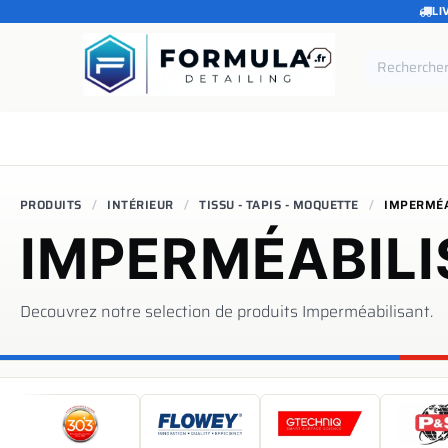
LI
SE RENDRE AU CONTENU
Accueil
Catégories
Marques
Pièces de rechang
PRODUITS
INTÉRIEUR
TISSU - TAPIS - MOQUETTE
IMPERMÉA
IMPERMÉABIL
Decouvrez notre selection de produits
Imperméabilisant
.