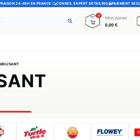
VRAISON 24-48H EN FRANCE
·
CONSEIL EXPERT DETAILING
·
PAIEMENT SEC
0
Mon panier
0,00
€
e
Pads polissage
Promotions
Blog
BILISANT
ISANT