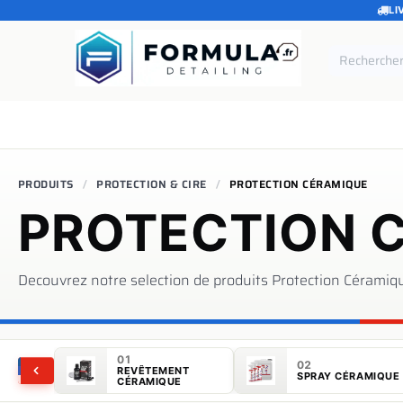
LI
SE RENDRE AU CONTENU
Accueil
Catégories
Marques
Pièces de rechang
PRODUITS
PROTECTION & CIRE
PROTECTION CÉRAMIQUE
PROTECTION 
Decouvrez notre selection de produits
Protection Céramiq
01
02
REVÊTEMENT
SPRAY CÉRAMIQUE
CÉRAMIQUE