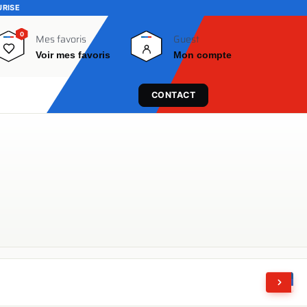
URISE
0
0
Mes favoris
Guest
Voir mes favoris
Mon compte
CONTACT