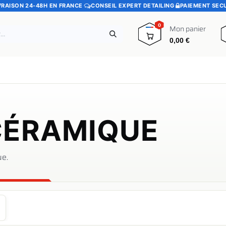
VRAISON 24-48H EN FRANCE
·
CONSEIL EXPERT DETAILING
·
PAIEMENT SEC
0
Mon panier
0,00
€
e
Pads polissage
Promotions
Blog
CÉRAMIQUE
ue
.