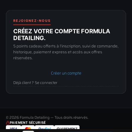
FAQ
188 Avenue de Senigallia
Politique de retour
89100 SENS
Renoncer au contrat
Conditions générales
03 73 61 02 02
REJOIGNEZ-NOUS
Mentions légales
Lun-Ven
CRÉEZ VOTRE COMPTE FORMULA
Confidentialité
9h-12h / 14h-17h
DETAILING.
5 points cadeau offerts à l'inscription, suivi de commande,
historique, paiement express et accès aux offres
réservées.
Créer un compte
Déjà client ? Se connecter
© 2026 Formula Detailing — Tous droits réservés.
PAIEMENT SÉCURISÉ
VISA
Pay
Pal
VIREMENT