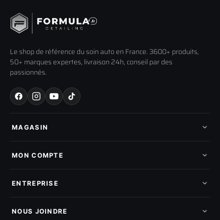
Le shop de référence du soin auto en France. 3600+ produits,
50+ marques expertes, livraison 24h, conseil par des
passionnés.
MAGASIN
Tous les produits
Nos marques
MON COMPTE
Nouveautés
Pads de polissage
Mes commandes
Pièces détachées
Mes tickets SAV
ENTREPRISE
Mon cashback
Mon parrainage
Qui sommes-nous
Programme fidelite
Compte pro
NOUS JOINDRE
Blog & tutoriels