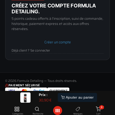
Mentions légales
Lun-Ven
CRÉEZ VOTRE COMPTE FORMULA
Confidentialité
9h-12h / 14h-17h
DETAILING.
5 points cadeau offerts à l'inscription, suivi de commande,
historique, paiement express et accès aux offres
réservées.
Créer un compte
Déjà client ? Se connecter
© 2026 Formula Detailing — Tous droits réservés.
PAIEMENT SÉCURISÉ
VISA
Pay
Pal
VIREMENT
Prix :
LIVRAISON
PAIEMENT
RETOUR
ALERTE
Ajouter au panier
30,90
€
TOUS LES MODES DE LIVRAISON
MOYENS DE PAIEMENT ACCEPTÉS
JUSQU'À 60 JOURS POUR CHANGER D'AVIS
STOCK
ETRE
0
PREVENU
POUR CETTE COMMANDE :
PAIEMENT 100% SÉCURISÉ
SATISFAIT OU REMBOURSÉ
DU
Livré à partir du 10 Aout
Transactions chiffrées via Revolut et PayPal, 3D Secure
14 JOURS
Catégories
Recherche
Marques
Cart