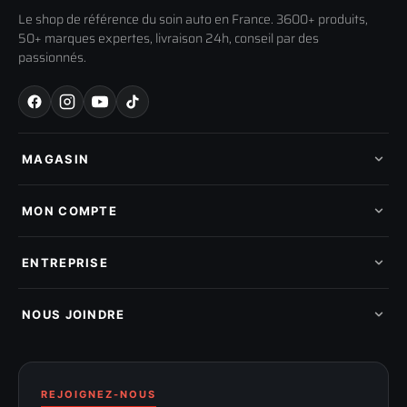
Le shop de référence du soin auto en France. 3600+ produits,
50+ marques expertes, livraison 24h, conseil par des
passionnés.
MAGASIN
Tous les produits
Nos marques
MON COMPTE
Nouveautés
Pads de polissage
Mes commandes
Pièces détachées
Mes tickets SAV
ENTREPRISE
Mon cashback
Mon parrainage
Qui sommes-nous
Programme fidelite
Compte pro
NOUS JOINDRE
Blog & tutoriels
FAQ
188 Avenue de Senigallia
Politique de retour
89100 SENS
Renoncer au contrat
Conditions générales
03 73 61 02 02
REJOIGNEZ-NOUS