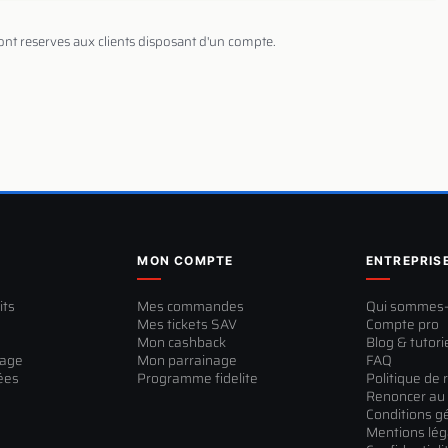
sont reserves aux clients disposant d'un compte.
MON COMPTE
ENTREPRIS
its
Mes commandes
Qui sommes
Mes tickets SAV
Compte pro
Mon cashback
Blog & tutori
sage
Mon parrainage
FAQ
ées
Programme fidelite
Politique de 
Renoncer au 
Conditions g
Mentions lég