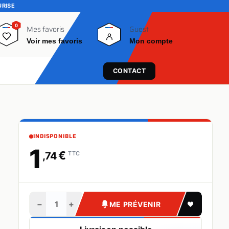
URISE
0
0
Mes favoris
Guest
Voir mes favoris
Mon compte
CONTACT
INDISPONIBLE
1
€
,74
TTC
−
+
ME PRÉVENIR