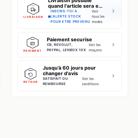
Livraison possible
quand l'article sera en
stock
Voir
INSCRIS-TOI A
·
tous les
L'ALERTE STOCK
LIVRAISON
modes
POUR ETRE PREVENU
Paiement securise
Voir les
CB, REVOLUT,
·
moyens
PAYPAL, LENBOX 10X
PAIEMENT
Jusqu'à 60 jours pour
changer d'avis
Voir les
SATISFAIT OU
·
RETOUR
conditions
REMBOURSE