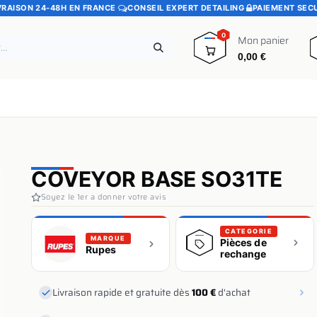
VRAISON 24-48H EN FRANCE
·
CONSEIL EXPERT DETAILING
·
PAIEMENT SEC
0
Mon panier
0,00
€
e
Pads polissage
Promotions
Blog
COVEYOR BASE SO31TE
Soyez le 1er a donner votre avis
CATEGORIE
MARQUE
Pièces de
Rupes
rechange
Livraison rapide et gratuite dès
100 €
d'achat