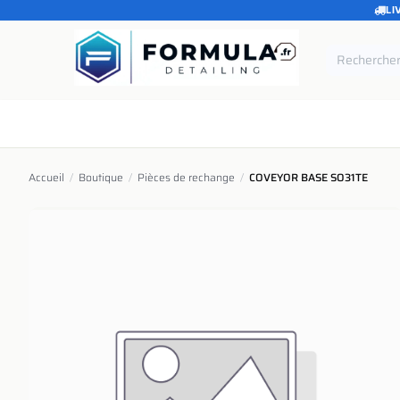
LI
SE RENDRE AU CONTENU
Accueil
Catégories
Marques
Pièces de rechang
Accueil
/
Boutique
/
Pièces de rechange
/
COVEYOR BASE SO31TE