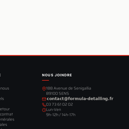
E
NOUS JOINDRE
-nous
188 Avenue de Senigallia
89100 SENS
els
03 73 61 02 02
retour
Lun-Ven
contrat
9h-12h / 14h-17h
énérales
ales