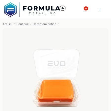
SE RENDRE AU CONTENU
0
Accueil
/
Boutique
/
Décontamination
/