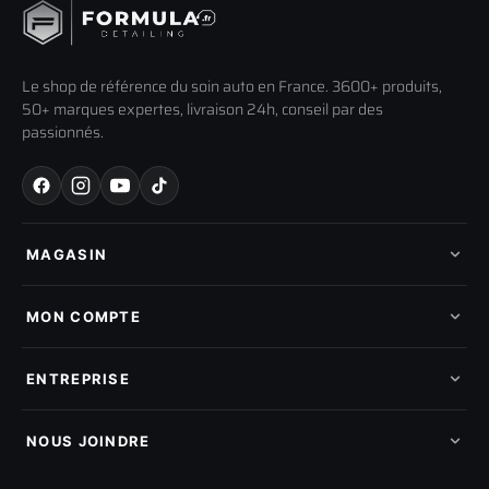
Le shop de référence du soin auto en France. 3600+ produits,
50+ marques expertes, livraison 24h, conseil par des
passionnés.
MAGASIN
Tous les produits
Nos marques
MON COMPTE
Nouveautés
Pads de polissage
Mes commandes
Pièces détachées
Mes tickets SAV
ENTREPRISE
Mon cashback
Mon parrainage
Qui sommes-nous
Programme fidelite
Compte pro
NOUS JOINDRE
Blog & tutoriels
FAQ
188 Avenue de Senigallia