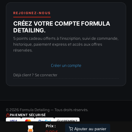
Politique de retour
89100 SENS
Renoncer au contrat
Conditions générales
03 73 61 02 02
REJOIGNEZ-NOUS
Mentions légales
Lun-Ven
CRÉEZ VOTRE COMPTE FORMULA
Confidentialité
9h-12h / 14h-17h
DETAILING.
5 points cadeau offerts à l'inscription, suivi de commande,
historique, paiement express et accès aux offres
réservées.
Créer un compte
Déjà client ? Se connecter
© 2026 Formula Detailing — Tous droits réservés.
PAIEMENT SÉCURISÉ
VISA
Pay
Pal
VIREMENT
Prix :
LIVRAISON
PAIEMENT
RETOUR
ALERTE
Ajouter au panier
9,90
€
STOCK