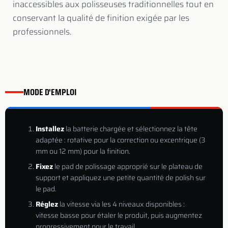
inaccessibles aux polisseuses traditionnelles tout en
conservant la qualité de finition exigée par les
professionnels.
MODE D'EMPLOI
Installez
la batterie chargée et sélectionnez la tête
adaptée : rotative pour la correction ou excentrique (3
mm ou 12 mm) pour la finition.
Fixez
le pad de polissage approprié sur le plateau de
support et appliquez une petite quantité de polish sur
le pad.
Réglez
la vitesse via les 4 niveaux disponibles :
vitesse basse pour étaler le produit, puis augmentez
progressivement pour le travail.