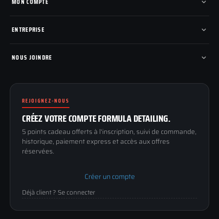
Nos marques
MON COMPTE
Nouveautés
Pads de polissage
Mes commandes
Pièces détachées
Mes tickets SAV
ENTREPRISE
Mon cashback
Mon parrainage
Qui sommes-nous
Programme fidelite
Compte pro
NOUS JOINDRE
Blog & tutoriels
FAQ
188 Avenue de Senigallia
Politique de retour
89100 SENS
Renoncer au contrat
Conditions générales
REJOIGNEZ-NOUS
03 73 61 02 02
Mentions légales
Lun-Ven
CRÉEZ VOTRE COMPTE FORMULA DETAILING.
Confidentialité
9h-12h / 14h-17h
5 points cadeau offerts à l'inscription, suivi de commande,
historique, paiement express et accès aux offres
réservées.
Créer un compte
Déjà client ? Se connecter