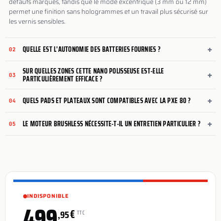
défauts marqués, tandis que le mode excentrique (3 mm ou 12 mm)
permet une finition sans hologrammes et un travail plus sécurisé sur
les vernis sensibles.
+
QUELLE EST L'AUTONOMIE DES BATTERIES FOURNIES ?
02
SUR QUELLES ZONES CETTE NANO POLISSEUSE EST-ELLE
+
03
PARTICULIÈREMENT EFFICACE ?
+
QUELS PADS ET PLATEAUX SONT COMPATIBLES AVEC LA PXE 80 ?
04
+
LE MOTEUR BRUSHLESS NÉCESSITE-T-IL UN ENTRETIEN PARTICULIER ?
05
INDISPONIBLE
499
€
,95
TTC