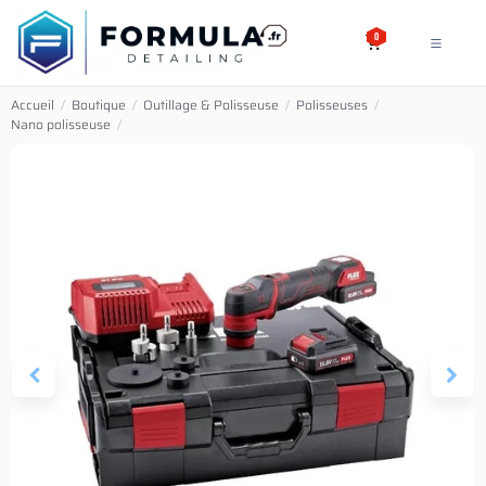
SE RENDRE AU CONTENU
0
Accueil
/
Boutique
/
Outillage & Polisseuse
/
Polisseuses
/
Nano polisseuse
/