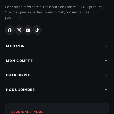
Le shop de référence du soin auto en France. 3600+ produits,
50+ marques expertes, livraison 24h, conseil par des
passionnés.
MAGASIN
Tous les produits
Nos marques
MON COMPTE
Nouveautés
Pads de polissage
Mes commandes
Pièces détachées
Mes tickets SAV
ENTREPRISE
Mon cashback
Mon parrainage
Qui sommes-nous
Programme fidelite
Compte pro
NOUS JOINDRE
Blog & tutoriels
FAQ
188 Avenue de Senigallia
Politique de retour
89100 SENS
Renoncer au contrat
Conditions générales
03 73 61 02 02
REJOIGNEZ-NOUS