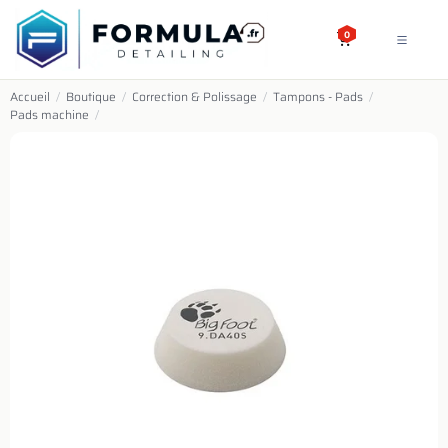
SE RENDRE AU CONTENU
0
Accueil
/
Boutique
/
Correction & Polissage
/
Tampons - Pads
/
Pads machine
/