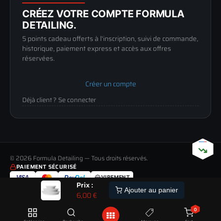
Mentions légales
Lun-Ven
CRÉEZ VOTRE COMPTE FORMULA
Confidentialité
9h-12h / 14h-17h
DETAILING.
5 points cadeau offerts à l'inscription, suivi de commande,
historique, paiement express et accès aux offres
réservées.
Créer un compte
Déjà client ? Se connecter
© 2026 Formula Detailing — Tous droits réservés.
PAIEMENT SÉCURISÉ
VISA
Pay
Pal
VIREMENT
Prix :
LIVRAISON
PAIEMENT
RETOUR
ALERTE
Ajouter au panier
6,00
€
TOUS LES MODES DE LIVRAISON
MOYENS DE PAIEMENT ACCEPTÉS
JUSQU'À 60 JOURS POUR CHANGER D'AVIS
STOCK
ETRE
0
PREVENU
POUR CETTE COMMANDE :
PAIEMENT 100% SÉCURISÉ
SATISFAIT OU REMBOURSÉ
DU
14 JOURS