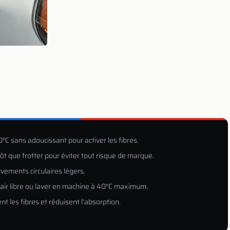
40°C sans adoucissant pour activer les fibres.
ôt que frotter pour éviter tout risque de marque.
uvements circulaires légers.
 à l'air libre ou laver en machine à 40°C maximum.
nt les fibres et réduisent l'absorption.