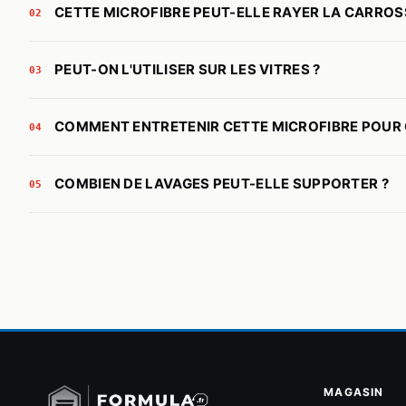
CETTE MICROFIBRE PEUT-ELLE RAYER LA CARROSS
02
PEUT-ON L'UTILISER SUR LES VITRES ?
03
COMMENT ENTRETENIR CETTE MICROFIBRE POUR 
04
COMBIEN DE LAVAGES PEUT-ELLE SUPPORTER ?
05
LIVRAISON
PAIEMENT
RETOUR
ALERTE STOCK
TOUS LES MODES DE LIVRAISON
MOYENS DE PAIEMENT ACCEPTÉS
JUSQU'À 60 JOURS POUR
ETRE PREVENU DU RETOUR
MAGASIN
CHANGER D'AVIS