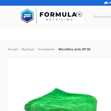
LI
SE RENDRE AU CONTENU
Accueil
Catégories
Marques
Pièces de rechang
Accueil
/
Boutique
/
Accessoires
/
Microfibre verte 20*30