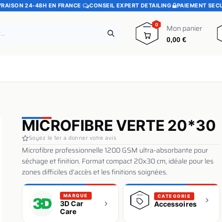
VRAISON 24-48H EN FRANCE
·
CONSEIL EXPERT DETAILING
·
PAIEMENT SEC
0
Mon panier
0,00
€
e
Pads polissage
Promotions
Blog
MICROFIBRE VERTE 20*30
Soyez le 1er a donner votre avis
Microfibre professionnelle 1200 GSM ultra-absorbante pour
séchage et finition. Format compact 20x30 cm, idéale pour les
zones difficiles d'accès et les finitions soignées.
MARQUE
CATEGORIE
3D Car
Accessoires
Care