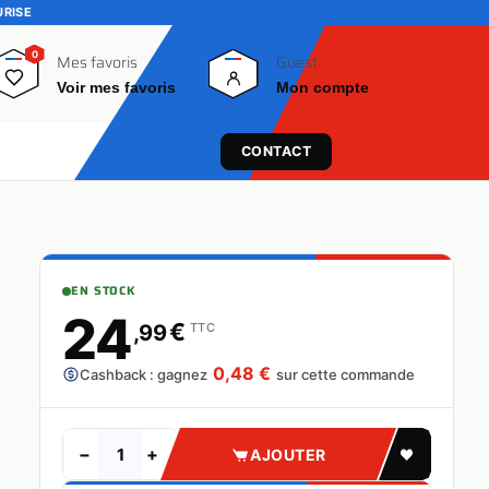
URISE
0
0
Mes favoris
Guest
Voir mes favoris
Mon compte
CONTACT
EN STOCK
24
€
,99
TTC
0,48 €
Cashback : gagnez
sur cette commande
−
+
AJOUTER