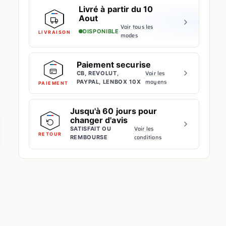
Livré à partir du 10
Aout
Voir tous les
·
DISPONIBLE
LIVRAISON
modes
Paiement securise
Voir les
CB, REVOLUT,
·
moyens
PAYPAL, LENBOX 10X
PAIEMENT
Jusqu'à 60 jours pour
changer d'avis
Voir les
SATISFAIT OU
·
RETOUR
conditions
REMBOURSE