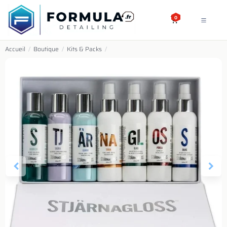
SE RENDRE AU CONTENU
0
Accueil
/
Boutique
/
Kits & Packs
/