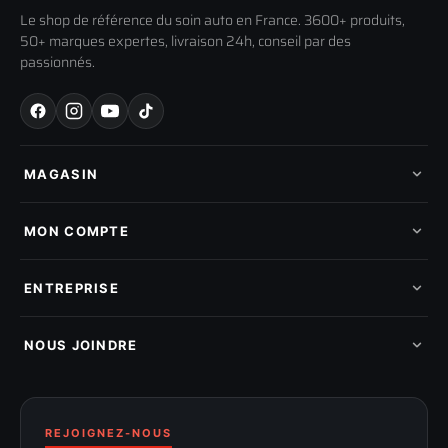
Le shop de référence du soin auto en France. 3600+ produits,
50+ marques expertes, livraison 24h, conseil par des
passionnés.
MAGASIN
Tous les produits
Nos marques
MON COMPTE
Nouveautés
Pads de polissage
Mes commandes
Pièces détachées
Mes tickets SAV
ENTREPRISE
Mon cashback
Mon parrainage
Qui sommes-nous
Programme fidelite
Compte pro
NOUS JOINDRE
Blog & tutoriels
FAQ
188 Avenue de Senigallia
Politique de retour
89100 SENS
Renoncer au contrat
Conditions générales
03 73 61 02 02
REJOIGNEZ-NOUS