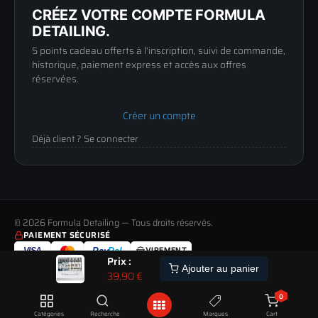
Mentions légales
Lun-Ven
CRÉEZ VOTRE COMPTE FORMULA
Confidentialité
9h-12h / 14h-17h
DETAILING.
5 points cadeau offerts à l'inscription, suivi de commande,
historique, paiement express et accès aux offres
réservées.
Créer un compte
Déjà client ? Se connecter
© 2026 Formula Detailing — Tous droits réservés.
PAIEMENT SÉCURISÉ
VISA
Pay
Pal
VIREMENT
Prix :
LIVRAISON
PAIEMENT
RETOUR
ALERTE
Ajouter au panier
39,90
€
TOUS LES MODES DE LIVRAISON
MOYENS DE PAIEMENT ACCEPTÉS
JUSQU'À 60 JOURS POUR CHANGER D'AVIS
STOCK
ETRE
0
PREVENU
POUR CETTE COMMANDE :
PAIEMENT 100% SÉCURISÉ
SATISFAIT OU REMBOURSÉ
DU
Livré à partir du 11 Aout
Transactions chiffrées via Revolut et PayPal, 3D Secure
14 JOURS
Catégories
Recherche
Marques
Cart