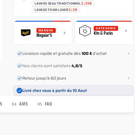
LAVAGE SEAU TRADITIONNEL
1:250
LAVAGE FOAM LANCE
1:10
CATEGORIE
MARQUE
Kits & Packs
Meguiar'S
Livraison rapide et gratuite dès
100 €
d'achat
Nos clients sont satisfaits
4,8/5
Retour jusqu'à 60 jours
Livré chez vous à partir du 10 Aout
ES
AVIS
FAQ
04
05