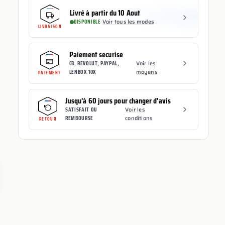
Livré à partir du 10 Aout
DISPONIBLE
·
Voir tous les modes
LIVRAISON
Paiement securise
CB, REVOLUT, PAYPAL,
Voir les
·
LENBOX 10X
moyens
PAIEMENT
Jusqu'à 60 jours pour changer d'avis
SATISFAIT OU
Voir les
·
REMBOURSE
conditions
RETOUR