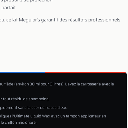
 parfait
au, ce kit Meguiar's garantit des résultats professionnels
tiède (environ 30 ml pour 8 litres). Lavez la carrosserie avec le
er tout résidu de shampoing.
apidement sans laisser de traces d'eau.
pliquez l'Ultimate Liquid Wax avec un tampon applicateur en
e chiffon microfibre.