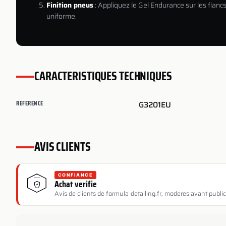
Finition pneus
: Appliquez le Gel Endurance sur les flanc
uniforme.
CARACTERISTIQUES TECHNIQUES
REFERENCE
G3201EU
AVIS CLIENTS
CONFIANCE
Achat verifie
Avis de clients de formula-detailing.fr, moderes avant public