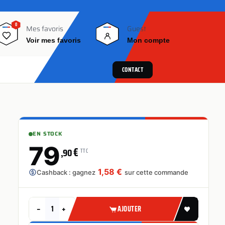
0
0
Mes favoris
Guest
Voir mes favoris
Mon compte
CONTACT
EN STOCK
79
€
,90
TTC
1,58 €
Cashback : gagnez
sur cette commande
−
+
AJOUTER