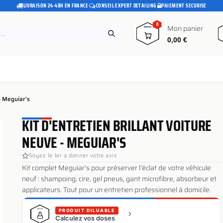
LIVRAISON 24-48H EN FRANCE
·
CONSEIL EXPERT DETAILING
·
PAIEMENT SECURISE
0
Mon panier
0,00
€
e
Pads polissage
Promotions
Blog
 - Meguiar's
KIT D'ENTRETIEN BRILLANT VOITURE
NEUVE - MEGUIAR'S
Soyez le 1er a donner votre avis
Kit complet Meguiar's pour préserver l'éclat de votre véhicule
neuf : shampoing, cire, gel pneus, gant microfibre, absorbeur et
applicateurs. Tout pour un entretien professionnel à domicile.
PRODUIT DILUABLE
Calculez vos doses