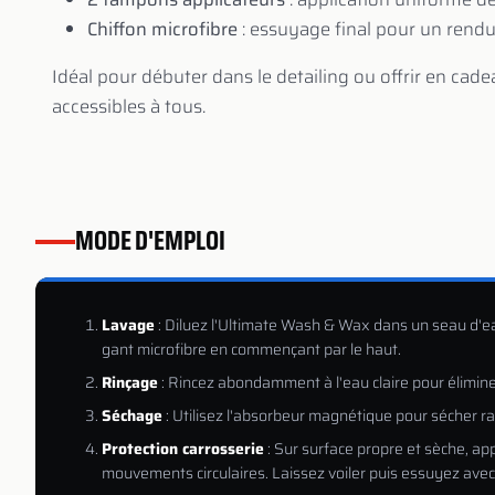
Chiffon microfibre
: essuyage final pour un rendu
Idéal pour débuter dans le detailing ou offrir en cade
accessibles à tous.
MODE D'EMPLOI
Lavage
: Diluez l'Ultimate Wash & Wax dans un seau d'eau 
gant microfibre en commençant par le haut.
Rinçage
: Rincez abondamment à l'eau claire pour élimin
Séchage
: Utilisez l'absorbeur magnétique pour sécher r
Protection carrosserie
: Sur surface propre et sèche, ap
mouvements circulaires. Laissez voiler puis essuyez avec l