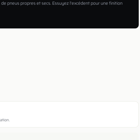
s de pneus propres et secs. Essuyez l'excédent pour une finition
ation.