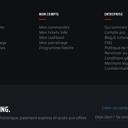
MON COMPTE
ENTREPRISE
its
Mes commandes
Qui sommes
Mes tickets SAV
Compte pro
Mon cashback
Blog & tutori
sage
Mon parrainage
FAQ
ées
Programme fidelite
Politique de 
Renoncer au 
Conditions g
Mentions lég
Confidentiali
ING.
Créer un comp
Déjà client ? Se co
, historique, paiement express et accès aux offres