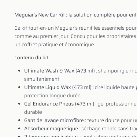
Meguiar's New Car Kit : la solution complète pour ent
Ce kit tout-en-un Meguiar's réunit les essentiels pou
comme au premier jour. Conçu pour les propriétaires e
un coffret pratique et économique.
Contenu du kit :
Ultimate Wash & Wax (473 ml)
: shampoing enrich
simultanément
Ultimate Liquid Wax (473 ml)
: cire liquide haut
protection longue durée
Gel Endurance Pneus (473 ml)
: gel professionne
durable
Gant de lavage microfibre
: texture douce pour u
Absorbeur magnétique
: séchage rapide sans tr
2 tampons applicateurs
: application uniforme d