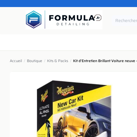
SE RENDRE AU CONTENU
Accueil
Catégories
Marques
Pièces de rechang
Accueil
/
Boutique
/
Kits & Packs
/
Kit d'Entretien Brillant Voiture neuve