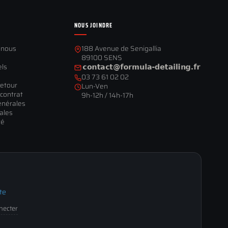
NOUS JOINDRE
-nous
188 Avenue de Senigallia
89100 SENS
els
03 73 61 02 02
retour
Lun-Ven
contrat
9h-12h / 14h-17h
énérales
ales
té
te
nnecter