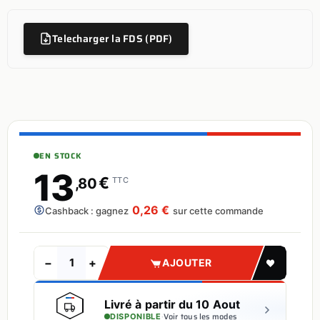
Telecharger la FDS (PDF)
EN STOCK
13
€
,80
TTC
0,26 €
Cashback : gagnez
sur cette commande
−
+
AJOUTER
Livré à partir du 10 Aout
·
Voir tous les modes
DISPONIBLE