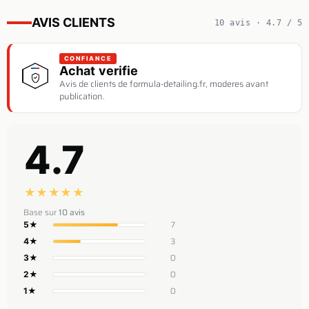
AVIS CLIENTS
10 avis · 4.7 / 5
CONFIANCE
Achat verifie
Avis de clients de formula-detailing.fr, moderes avant
publication.
4.7
★
★
★
★
★
Base sur
10 avis
7
5★
3
4★
0
3★
0
2★
0
1★