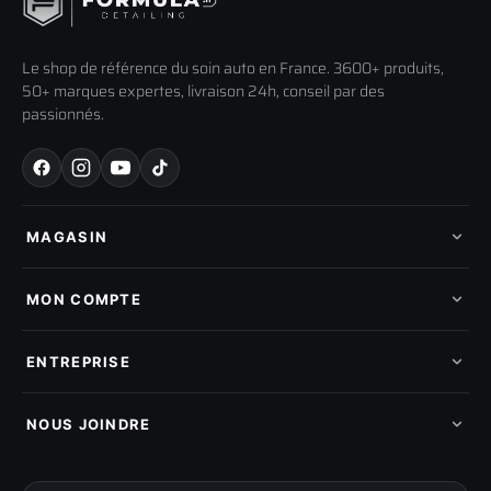
Le shop de référence du soin auto en France. 3600+ produits,
50+ marques expertes, livraison 24h, conseil par des
passionnés.
MAGASIN
Tous les produits
Nos marques
MON COMPTE
Nouveautés
Pads de polissage
Mes commandes
Pièces détachées
Mes tickets SAV
ENTREPRISE
Mon cashback
Mon parrainage
Qui sommes-nous
Programme fidelite
Compte pro
NOUS JOINDRE
Blog & tutoriels
FAQ
188 Avenue de Senigallia
Politique de retour
89100 SENS