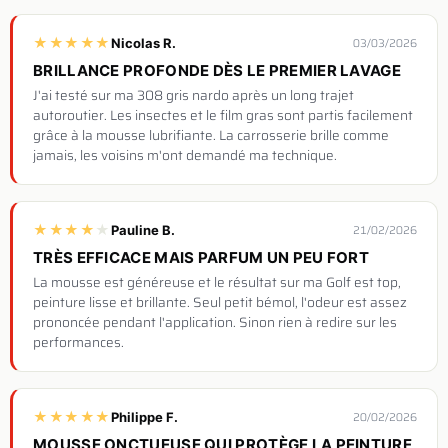
★
★
★
★
★
Nicolas R.
03/03/2026
BRILLANCE PROFONDE DÈS LE PREMIER LAVAGE
J'ai testé sur ma 308 gris nardo après un long trajet
autoroutier. Les insectes et le film gras sont partis facilement
grâce à la mousse lubrifiante. La carrosserie brille comme
jamais, les voisins m'ont demandé ma technique.
★
★
★
★
★
Pauline B.
21/02/2026
TRÈS EFFICACE MAIS PARFUM UN PEU FORT
La mousse est généreuse et le résultat sur ma Golf est top,
peinture lisse et brillante. Seul petit bémol, l'odeur est assez
prononcée pendant l'application. Sinon rien à redire sur les
performances.
★
★
★
★
★
Philippe F.
20/02/2026
MOUSSE ONCTUEUSE QUI PROTÈGE LA PEINTURE