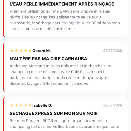
L'EAU PERLE IMMÉDIATEMENT APRÈS RINÇAGE
Première utilisation sur ma BMW série 3 noire et je suis
bluffé. Dès le rinçage, l'eau glisse toute seule sur la
carrosserie, le séchage est ultra rapide. Avec 30ml dans mon
seau, la mousse est déjà bien dense.
★
★
★
★
★
Gerard M.
27/03/2026
N'ALTÈRE PAS MA CIRE CARNAUBA
Je cire ma Mustang tous les trois mois et je cherchais un
shampoing qui ne décape pas. Le Gold Class respecte
parfaitement ma protection, la cire tient toujours après
plusieurs lavages. Effet déperlant conservé.
★
★
★
★
★
Isabelle G.
16/03/2026
SÉCHAGE EXPRESS SUR MON SUV NOIR
Sur mon Peugeot 5008 noir qui marque facilement, ce
shampoing fait des merveilles. L'eau s'évacue presque toute