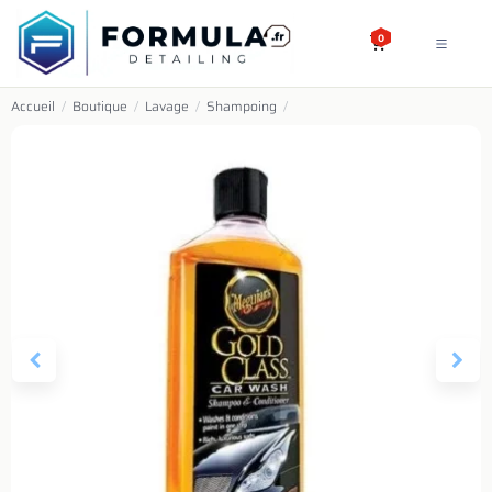
SE RENDRE AU CONTENU
0
Accueil
/
Boutique
/
Lavage
/
Shampoing
/