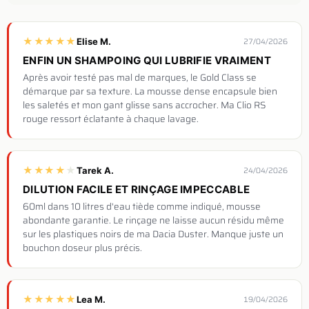
★
★
★
★
★
Elise M.
27/04/2026
ENFIN UN SHAMPOING QUI LUBRIFIE VRAIMENT
Après avoir testé pas mal de marques, le Gold Class se
démarque par sa texture. La mousse dense encapsule bien
les saletés et mon gant glisse sans accrocher. Ma Clio RS
rouge ressort éclatante à chaque lavage.
★
★
★
★
★
Tarek A.
24/04/2026
DILUTION FACILE ET RINÇAGE IMPECCABLE
60ml dans 10 litres d'eau tiède comme indiqué, mousse
abondante garantie. Le rinçage ne laisse aucun résidu même
sur les plastiques noirs de ma Dacia Duster. Manque juste un
bouchon doseur plus précis.
★
★
★
★
★
Lea M.
19/04/2026