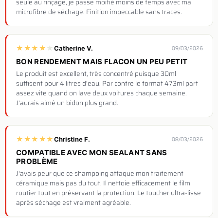
seule au rinçage, je passe moitié moins de temps avec ma
microfibre de séchage. Finition impeccable sans traces.
★
★
★
★
★
Catherine V.
09/03/2026
BON RENDEMENT MAIS FLACON UN PEU PETIT
Le produit est excellent, très concentré puisque 30ml
suffisent pour 4 litres d'eau. Par contre le format 473ml part
assez vite quand on lave deux voitures chaque semaine.
J'aurais aimé un bidon plus grand.
★
★
★
★
★
Christine F.
08/03/2026
COMPATIBLE AVEC MON SEALANT SANS
PROBLÈME
J'avais peur que ce shampoing attaque mon traitement
céramique mais pas du tout. Il nettoie efficacement le film
routier tout en préservant la protection. Le toucher ultra-lisse
après séchage est vraiment agréable.