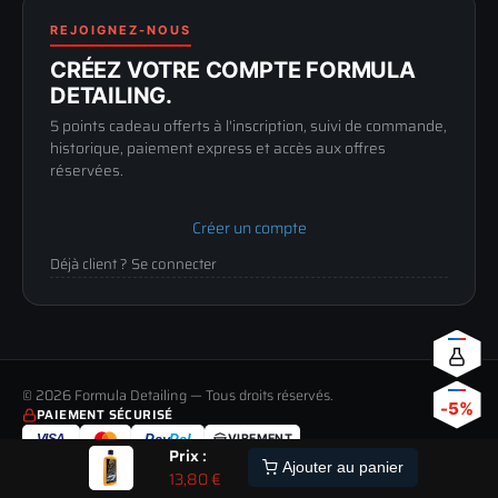
Renoncer au contrat
Conditions générales
03 73 61 02 02
REJOIGNEZ-NOUS
Mentions légales
Lun-Ven
CRÉEZ VOTRE COMPTE FORMULA
Confidentialité
9h-12h / 14h-17h
DETAILING.
5 points cadeau offerts à l'inscription, suivi de commande,
historique, paiement express et accès aux offres
réservées.
Créer un compte
Déjà client ? Se connecter
© 2026 Formula Detailing — Tous droits réservés.
-5%
PAIEMENT SÉCURISÉ
VISA
Pay
Pal
VIREMENT
Prix :
LIVRAISON
PAIEMENT
RETOUR
DILUTION
KIT COMPLET
ALERTE
Ajouter au panier
13,80
€
TOUS LES MODES DE LIVRAISON
MOYENS DE PAIEMENT ACCEPTÉS
JUSQU'À 60 JOURS POUR CHANGER D'AVIS
CALCULETTE DE DILUTION
LE PACK RECOMMANDE
STOCK
ETRE