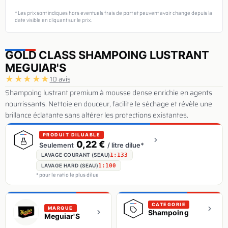
* Les prix sont indiques hors eventuels frais de port et peuvent avoir change depuis la
date visible en cliquant sur le prix.
GOLD CLASS SHAMPOING LUSTRANT
MEGUIAR'S
★
★
★
★
★
10 avis
Shampoing lustrant premium à mousse dense enrichie en agents
nourrissants. Nettoie en douceur, facilite le séchage et révèle une
brillance éclatante sans altérer les protections existantes.
PRODUIT DILUABLE
0,22 €
Seulement
/ litre dilue*
LAVAGE COURANT (SEAU)
1:133
LAVAGE HARD (SEAU)
1:100
* pour le ratio le plus dilue
CATEGORIE
MARQUE
Shampoing
Meguiar'S