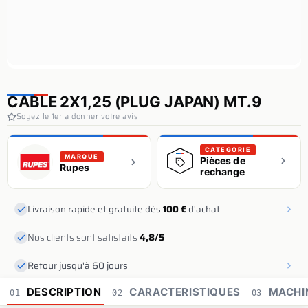
CABLE 2X1,25 (PLUG JAPAN) MT.9
Soyez le 1er a donner votre avis
CATEGORIE
MARQUE
Pièces de
Rupes
rechange
Livraison rapide et gratuite dès
100 €
d'achat
Nos clients sont satisfaits
4,8/5
Retour jusqu'à 60 jours
DESCRIPTION
CARACTERISTIQUES
MACHI
01
02
03