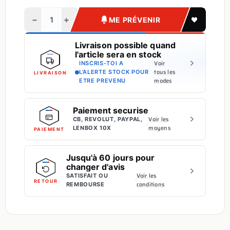
−
+
ME PRÉVENIR
Livraison possible quand
l'article sera en stock
Voir
INSCRIS-TOI A
·
tous les
L'ALERTE STOCK POUR
LIVRAISON
modes
ETRE PREVENU
Paiement securise
Voir les
CB, REVOLUT, PAYPAL,
·
moyens
LENBOX 10X
PAIEMENT
Jusqu'à 60 jours pour
changer d'avis
Voir les
SATISFAIT OU
·
RETOUR
conditions
REMBOURSE