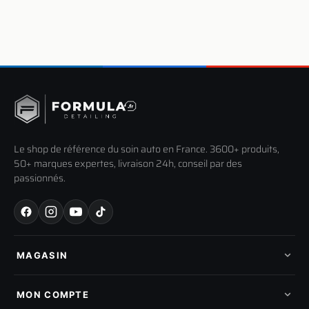
Le shop de référence du soin auto en France. 3600+ produits,
50+ marques expertes, livraison 24h, conseil par des
passionnés.
MAGASIN
Tous les produits
Nos marques
MON COMPTE
Nouveautés