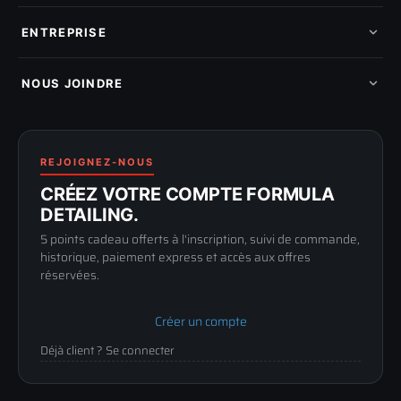
Pads de polissage
Mes commandes
Pièces détachées
Mes tickets SAV
ENTREPRISE
Mon cashback
Mon parrainage
Qui sommes-nous
Programme fidelite
Compte pro
NOUS JOINDRE
Blog & tutoriels
FAQ
188 Avenue de Senigallia
Politique de retour
89100 SENS
Renoncer au contrat
Conditions générales
03 73 61 02 02
REJOIGNEZ-NOUS
Mentions légales
Lun-Ven
CRÉEZ VOTRE COMPTE FORMULA
Confidentialité
9h-12h / 14h-17h
DETAILING.
5 points cadeau offerts à l'inscription, suivi de commande,
historique, paiement express et accès aux offres
réservées.
Créer un compte
Déjà client ? Se connecter