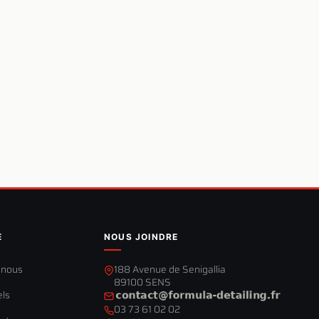
E
NOUS JOINDRE
-nous
188 Avenue de Senigallia
89100 SENS
els
03 73 61 02 02