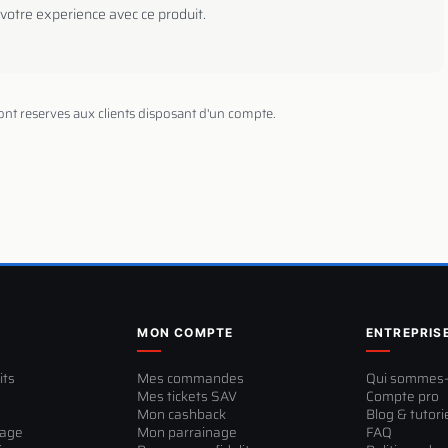
votre experience avec ce produit.
sont reserves aux clients disposant d'un compte.
MON COMPTE
ENTREPRIS
its
Mes commandes
Qui sommes
Mes tickets SAV
Compte pro
Mon cashback
Blog & tutori
sage
Mon parrainage
FAQ