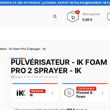
VRAISON 24-48H EN FRANCE
·
CONSEIL EXPERT DETAILING
·
PAIEMENT SEC
0
Mon panier
0,00
€
e
Pads polissage
Promotions
Blog
ateur - Ik Foam Pro 2 Sprayer - IK
PULVÉRISATEUR - IK FOAM
PRO 2 SPRAYER - IK
Soyez le 1er a donner votre avis
CATEGORIE
MARQUE
Pistolet &
IK
Foam
Livraison rapide et gratuite dès
100 €
d'achat