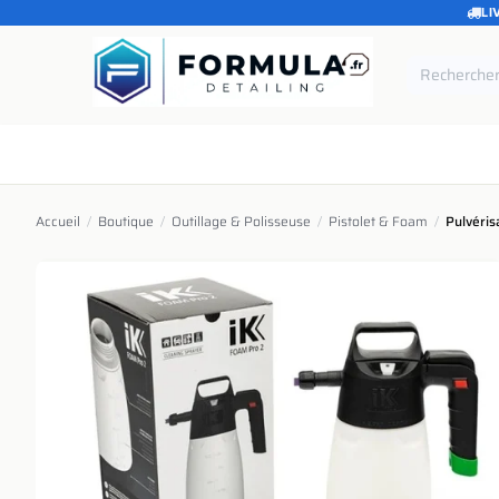
LI
SE RENDRE AU CONTENU
Accueil
Catégories
Marques
Pièces de rechang
Accueil
/
Boutique
/
Outillage & Polisseuse
/
Pistolet & Foam
/
Pulvéris