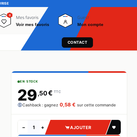
URISE
0
0
Mes favoris
Guest
Voir mes favoris
Mon compte
CONTACT
EN STOCK
29
€
,50
TTC
0,58 €
Cashback : gagnez
sur cette commande
−
+
AJOUTER