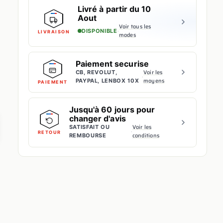
Livré à partir du 10
Aout
Voir tous les
·
DISPONIBLE
LIVRAISON
modes
Paiement securise
Voir les
CB, REVOLUT,
·
moyens
PAYPAL, LENBOX 10X
PAIEMENT
Jusqu'à 60 jours pour
changer d'avis
Voir les
SATISFAIT OU
·
RETOUR
conditions
REMBOURSE