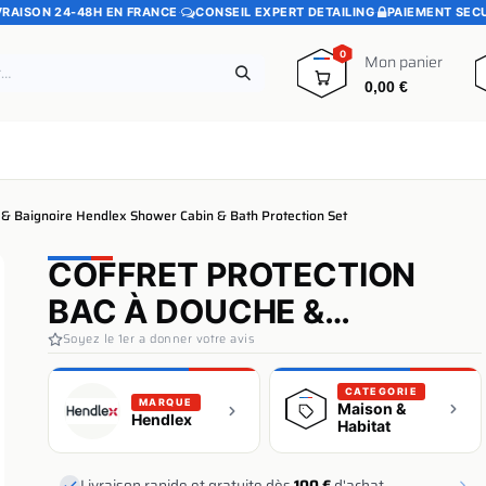
VRAISON 24-48H EN FRANCE
·
CONSEIL EXPERT DETAILING
·
PAIEMENT SEC
0
Mon panier
0,00
€
e
Pads polissage
Promotions
Blog
 & Baignoire Hendlex Shower Cabin & Bath Protection Set
COFFRET PROTECTION
BAC À DOUCHE &
BAIGNOIRE HENDLEX
Soyez le 1er a donner votre avis
SHOWER CABIN & BATH
CATEGORIE
MARQUE
Maison &
PROTECTION SET
Hendlex
Habitat
Livraison rapide et gratuite dès
100 €
d'achat