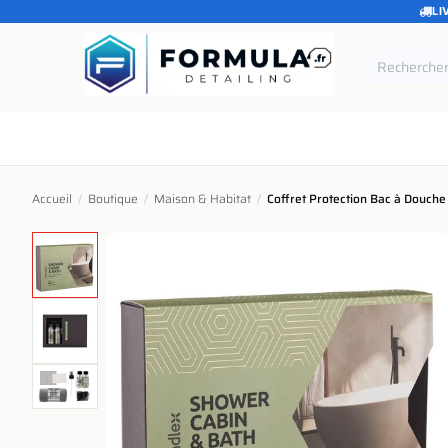
LI
SE RENDRE AU CONTENU
Accueil
Catégories
Marques
Pièces de rechang
Accueil
/
Boutique
/
Maison & Habitat
/
Coffret Protection Bac à Douche