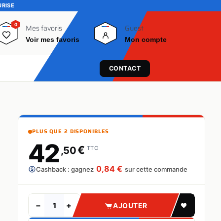
URISE
0
0
Mes favoris
Guest
Voir mes favoris
Mon compte
CONTACT
PLUS QUE 2 DISPONIBLES
42
€
,50
TTC
0,84 €
Cashback : gagnez
sur cette commande
−
+
AJOUTER