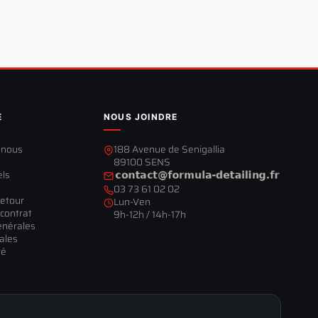
E
NOUS JOINDRE
-nous
188 Avenue de Senigallia
89100 SENS
els
03 73 61 02 02
retour
Lun-Ven
contrat
9h-12h / 14h-17h
énérales
ales
té