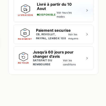
Livré à partir du 10
Aout
Voir tous les
·
DISPONIBLE
LIVRAISON
modes
Paiement securise
Voir les
CB, REVOLUT,
·
moyens
PAYPAL, LENBOX 10X
PAIEMENT
Jusqu'à 60 jours pour
changer d'avis
Voir les
SATISFAIT OU
·
RETOUR
conditions
REMBOURSE