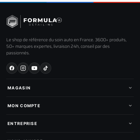
Le shop de référence du soin auto en France. 3600+ produits,
50+ marques expertes, livraison 24h, conseil par des
passionnés.
MAGASIN
Tous les produits
Nos marques
MON COMPTE
Nouveautés
Pads de polissage
Mes commandes
Pièces détachées
Mes tickets SAV
ENTREPRISE
Mon cashback
Mon parrainage
Qui sommes-nous
Programme fidelite