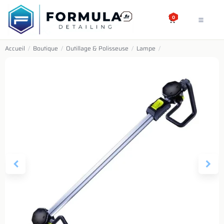
SE RENDRE AU CONTENU
0
Accueil
/
Boutique
/
Outillage & Polisseuse
/
Lampe
/