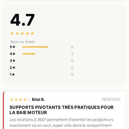
4.7
★
★
★
★
★
Base sur
3 avis
2
5★
1
4★
0
3★
0
2★
0
1★
★
★
★
★
★
Bilal B.
26/02/2026
SUPPORTS PIVOTANTS TRÈS PRATIQUES POUR
LA BAIE MOTEUR
Les rotations à 360° permettent d'orienter les projecteurs
exactement où on veut, super utile dans le compartiment