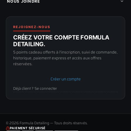
Compte pro
NOUS JOINDRE
Blog & tutoriels
FAQ
188 Avenue de Senigallia
Politique de retour
89100 SENS
Renoncer au contrat
Conditions générales
03 73 61 02 02
REJOIGNEZ-NOUS
Mentions légales
Lun-Ven
CRÉEZ VOTRE COMPTE FORMULA
Confidentialité
9h-12h / 14h-17h
DETAILING.
5 points cadeau offerts à l'inscription, suivi de commande,
historique, paiement express et accès aux offres
réservées.
Créer un compte
Déjà client ? Se connecter
© 2026 Formula Detailing — Tous droits réservés.
PAIEMENT SÉCURISÉ