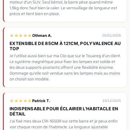
moteur d'un SUV. Seul bémol, la barre pèse quand même
1,9kg donc faut bien la caler. Le verrouillage de longueur est
précis et tient bien en place.
★
★
★
★
★
Othman A.
05/01/2026
EXTENSIBLE DE 85CM À 121CM, POLYVALENCE AU
TOP
Je l'utilise aussi bien sur ma Clio que sur le Touareg d'un client.
Le système magnétique pour fixer les lampes est solide et
les deux supports pivotants offrent une flexibilité énorme.
Dommage qu'elle soit vendue sans les lampes mais au moins
on choisit son modèle.
★
★
★
★
★
Patrick T.
19/12/2025
INDISPENSABLE POUR ÉCLAIRER L'HABITACLE EN
DÉTAIL
J'ai fixé mes deux CRI-1650R sur cette barre et je peux enfin
voir chaque recoin de l'habitacle. La longueur ajustable