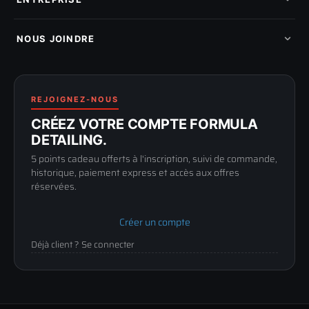
Mon cashback
Mon parrainage
Qui sommes-nous
Programme fidelite
Compte pro
NOUS JOINDRE
Blog & tutoriels
FAQ
188 Avenue de Senigallia
Politique de retour
89100 SENS
Renoncer au contrat
Conditions générales
03 73 61 02 02
REJOIGNEZ-NOUS
Mentions légales
Lun-Ven
CRÉEZ VOTRE COMPTE FORMULA
Confidentialité
9h-12h / 14h-17h
DETAILING.
5 points cadeau offerts à l'inscription, suivi de commande,
historique, paiement express et accès aux offres
réservées.
Créer un compte
Déjà client ? Se connecter