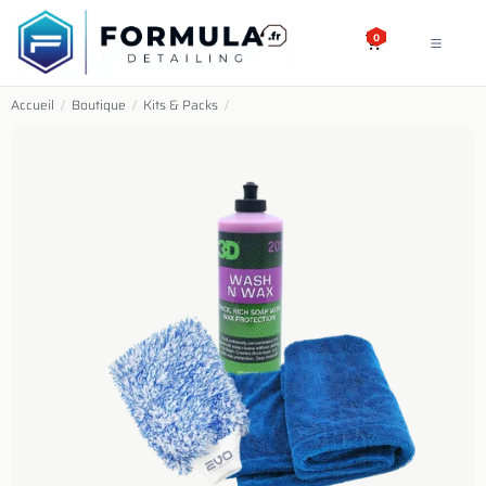
SE RENDRE AU CONTENU
0
Accueil
/
Boutique
/
Kits & Packs
/