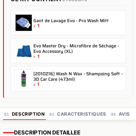
Gant de Lavage Evo - Pro Wash Mitt
1
x
Evo Master Dry - Microfibre de Séchage -
Evo Accessory (XL)
1
x
[201OZ16] Wash N Wax - Shampoing Soft -
3D Car Care (473ml)
1
x
DESCRIPTION
CARACTERISTIQUES
AVIS
01
02
03
DESCRIPTION DETAILLEE