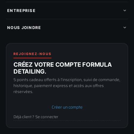
Pads de polissage
Mes commandes
Pièces détachées
Mes tickets SAV
ENTREPRISE
Mon cashback
Mon parrainage
Qui sommes-nous
Programme fidelite
Compte pro
NOUS JOINDRE
Blog & tutoriels
FAQ
188 Avenue de Senigallia
Politique de retour
89100 SENS
Renoncer au contrat
Conditions générales
03 73 61 02 02
REJOIGNEZ-NOUS
Mentions légales
Lun-Ven
CRÉEZ VOTRE COMPTE FORMULA
Confidentialité
9h-12h / 14h-17h
DETAILING.
5 points cadeau offerts à l'inscription, suivi de commande,
historique, paiement express et accès aux offres
réservées.
Créer un compte
Déjà client ? Se connecter