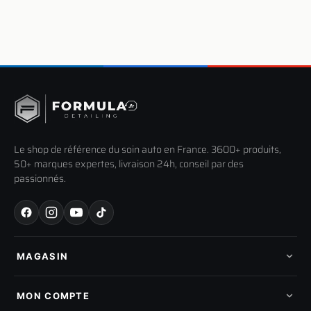
Le shop de référence du soin auto en France. 3600+ produits,
50+ marques expertes, livraison 24h, conseil par des
passionnés.
MAGASIN
Tous les produits
Nos marques
MON COMPTE
Nouveautés