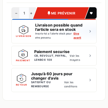
−
+
ME PRÉVENIR
Livraison possible quand
l'article sera en stock
Inscris-toi a l'alerte stock pour
Etre
·
LIVRAISON
etre prevenu
averti
Paiement securise
Voir les
CB, REVOLUT, PAYPAL,
·
moyens
LENBOX 10X
PAIEMENT
Jusqu'à 60 jours pour
changer d'avis
Voir les
SATISFAIT OU
·
RETOUR
conditions
REMBOURSE