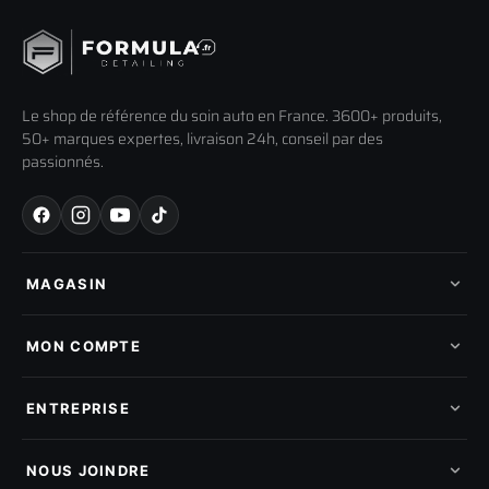
Le shop de référence du soin auto en France. 3600+ produits,
50+ marques expertes, livraison 24h, conseil par des
passionnés.
MAGASIN
Tous les produits
Nos marques
MON COMPTE
Nouveautés
Pads de polissage
Mes commandes
Pièces détachées
Mes tickets SAV
ENTREPRISE
Mon cashback
Mon parrainage
Qui sommes-nous
Programme fidelite
Compte pro
NOUS JOINDRE
Blog & tutoriels