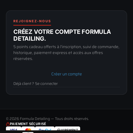
FAQ
188 Avenue de Senigallia
Politique de retour
89100 SENS
Renoncer au contrat
Conditions générales
03 73 61 02 02
REJOIGNEZ-NOUS
Mentions légales
Lun-Ven
CRÉEZ VOTRE COMPTE FORMULA
Confidentialité
9h-12h / 14h-17h
DETAILING.
5 points cadeau offerts à l'inscription, suivi de commande,
historique, paiement express et accès aux offres
réservées.
Créer un compte
Déjà client ? Se connecter
© 2026 Formula Detailing — Tous droits réservés.
PAIEMENT SÉCURISÉ
VISA
Pay
Pal
VIREMENT