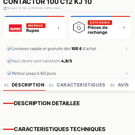
CONTACTOR 100 C12 KJ 10
Soyez le 1er a donner votre avis
CATEGORIE
MARQUE
Pièces de
Rupes
rechange
Livraison rapide et gratuite dès
100 €
d'achat
Nos clients sont satisfaits
4,8/5
Retour jusqu'à 60 jours
DESCRIPTION
CARACTERISTIQUES
AVIS
01
02
03
DESCRIPTION DETAILLEE
CARACTERISTIQUES TECHNIQUES