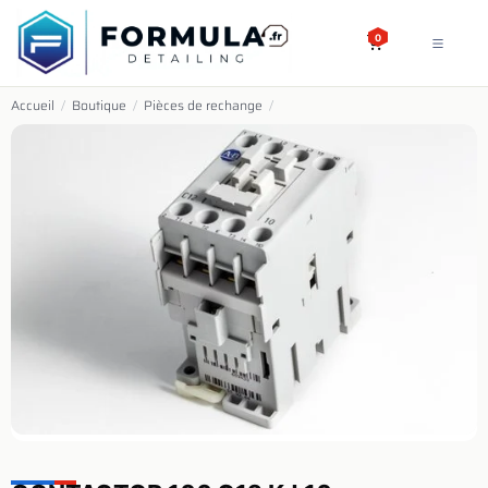
SE RENDRE AU CONTENU
0
Accueil
/
Boutique
/
Pièces de rechange
/