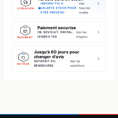
Voir
INSCRIS-TOI A
·
tous les
L'ALERTE STOCK POUR
LIVRAISON
modes
ETRE PREVENU
Paiement securise
Voir les
CB, REVOLUT, PAYPAL,
·
moyens
LENBOX 10X
PAIEMENT
Jusqu'à 60 jours pour
changer d'avis
Voir les
SATISFAIT OU
·
RETOUR
conditions
REMBOURSE