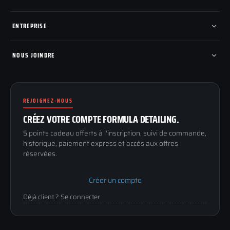
Nouveautés
Pads de polissage
Mes commandes
Pièces détachées
Mes tickets SAV
ENTREPRISE
Mon cashback
Mon parrainage
Qui sommes-nous
Programme fidelite
Compte pro
NOUS JOINDRE
Blog & tutoriels
FAQ
188 Avenue de Senigallia
Politique de retour
89100 SENS
Renoncer au contrat
Conditions générales
REJOIGNEZ-NOUS
03 73 61 02 02
Mentions légales
Lun-Ven
CRÉEZ VOTRE COMPTE FORMULA DETAILING.
Confidentialité
9h-12h / 14h-17h
5 points cadeau offerts à l'inscription, suivi de commande,
historique, paiement express et accès aux offres
réservées.
Créer un compte
Déjà client ? Se connecter