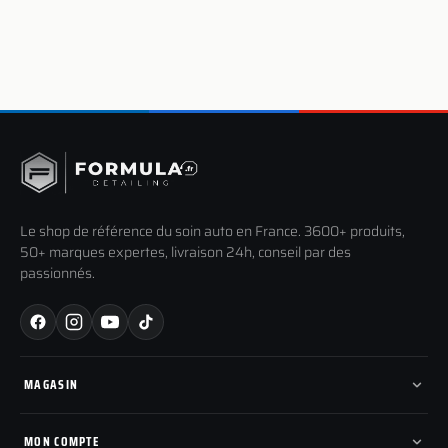
Le shop de référence du soin auto en France. 3600+ produits,
50+ marques expertes, livraison 24h, conseil par des
passionnés.
MAGASIN
Tous les produits
Nos marques
MON COMPTE