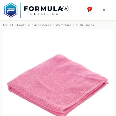
SE RENDRE AU CONTENU
0
Accueil
/
Boutique
/
Accessoires
/
Microfibres
/
Multi usages
/