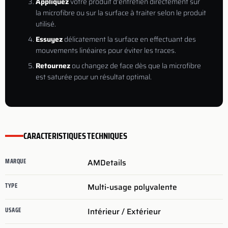
Appliquez
votre produit d'entretien directement sur
la microfibre ou sur la surface à traiter selon le produit
utilisé.
Essuyez
délicatement la surface en effectuant des
mouvements linéaires pour éviter les traces.
Retournez
ou changez de face dès que la microfibre
est saturée pour un résultat optimal.
CARACTERISTIQUES TECHNIQUES
MARQUE
AMDetails
TYPE
Multi-usage polyvalente
USAGE
Intérieur / Extérieur