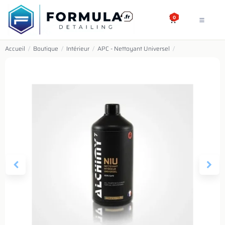
SE RENDRE AU CONTENU
0
Accueil
/
Boutique
/
Intérieur
/
APC - Nettoyant Universel
/