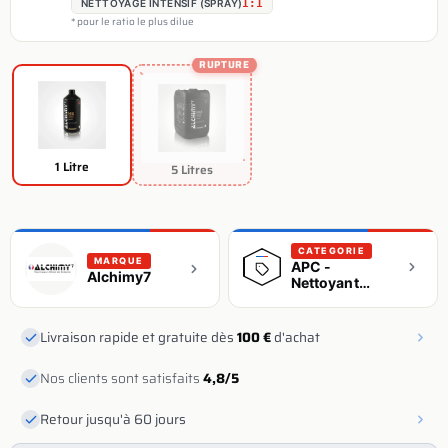
NETTOYAGE INTENSIF (SPRAY)
1:1
* pour le ratio le plus dilue
RUPTURE
1 Litre
5 Litres
CATEGORIE
MARQUE
APC -
Alchimy7
Nettoyant
Universel
Livraison rapide et gratuite dès
100 €
d'achat
Nos clients sont satisfaits
4,8/5
Retour jusqu'à 60 jours