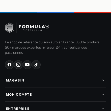
Le shop de référence du soin auto en France. 3600+ produits,
50+ marques expertes, livraison 24h, conseil par des
passionnés.
MAGASIN
Tous les produits
Nos marques
MON COMPTE
Nouveautés
Pads de polissage
Mes commandes
Pièces détachées
Mes tickets SAV
ENTREPRISE