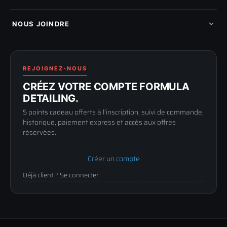
Mon cashback
Mon parrainage
Qui sommes-nous
Programme fidelite
Compte pro
NOUS JOINDRE
Blog & tutoriels
FAQ
188 Avenue de Senigallia
Politique de retour
89100 SENS
Renoncer au contrat
Conditions générales
03 73 61 02 02
REJOIGNEZ-NOUS
Mentions légales
Lun-Ven
CRÉEZ VOTRE COMPTE FORMULA
Confidentialité
9h-12h / 14h-17h
DETAILING.
5 points cadeau offerts à l'inscription, suivi de commande,
historique, paiement express et accès aux offres
réservées.
Créer un compte
Déjà client ? Se connecter