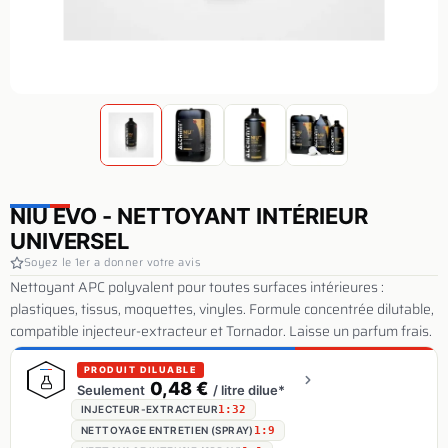
NIU EVO - NETTOYANT INTÉRIEUR
UNIVERSEL
Soyez le 1er a donner votre avis
Nettoyant APC polyvalent pour toutes surfaces intérieures :
plastiques, tissus, moquettes, vinyles. Formule concentrée dilutable,
compatible injecteur-extracteur et Tornador. Laisse un parfum frais.
PRODUIT DILUABLE
0,48 €
Seulement
/ litre dilue*
INJECTEUR-EXTRACTEUR
1:32
NETTOYAGE ENTRETIEN (SPRAY)
1:9