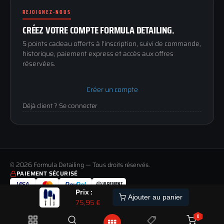
Renoncer au contrat
Conditions générales
REJOIGNEZ-NOUS
03 73 61 02 02
Mentions légales
Lun-Ven
CRÉEZ VOTRE COMPTE FORMULA DETAILING.
Confidentialité
9h-12h / 14h-17h
5 points cadeau offerts à l'inscription, suivi de commande,
historique, paiement express et accès aux offres
réservées.
Créer un compte
Déjà client ? Se connecter
© 2026 Formula Detailing — Tous droits réservés.
PAIEMENT SÉCURISÉ
VIREMENT
VISA
Pay
Pal
Prix :
LIVRAISON
PAIEMENT
RETOUR
ALERTE
Ajouter au panier
TOUS LES MODES DE LIVRAISON
MOYENS DE PAIEMENT ACCEPTÉS
JUSQU'À 60 JOURS POUR CHANGER D'AVIS
75,95
€
STOCK
ETRE
PREVENU
0
POUR CETTE COMMANDE :
PAIEMENT 100% SÉCURISÉ
SATISFAIT OU REMBOURSÉ