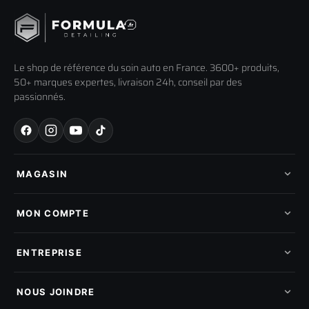
Le shop de référence du soin auto en France. 3600+ produits,
50+ marques expertes, livraison 24h, conseil par des
passionnés.
MAGASIN
Tous les produits
Nos marques
MON COMPTE
Nouveautés
Pads de polissage
Mes commandes
Pièces détachées
Mes tickets SAV
ENTREPRISE
Mon cashback
Mon parrainage
Qui sommes-nous
Programme fidelite
Compte pro
NOUS JOINDRE
Blog & tutoriels