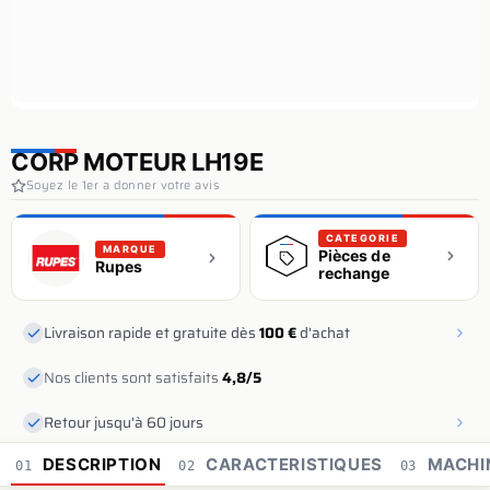
CORP MOTEUR LH19E
Soyez le 1er a donner votre avis
CATEGORIE
MARQUE
Pièces de
Rupes
rechange
Livraison rapide et gratuite dès
100 €
d'achat
Nos clients sont satisfaits
4,8/5
Retour jusqu'à 60 jours
DESCRIPTION
CARACTERISTIQUES
MACHI
01
02
03