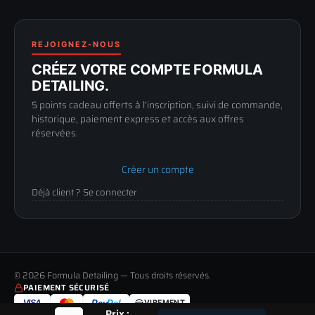
FAQ
188 Avenue de Senigallia
Politique de retour
89100 SENS
Renoncer au contrat
Conditions générales
03 73 61 02 02
REJOIGNEZ-NOUS
Mentions légales
Lun-Ven
CRÉEZ VOTRE COMPTE FORMULA
Confidentialité
9h-12h / 14h-17h
DETAILING.
5 points cadeau offerts à l'inscription, suivi de commande,
historique, paiement express et accès aux offres
réservées.
Créer un compte
Déjà client ? Se connecter
© 2026 Formula Detailing — Tous droits réservés.
PAIEMENT SÉCURISÉ
VISA
Pay
Pal
VIREMENT
Prix :