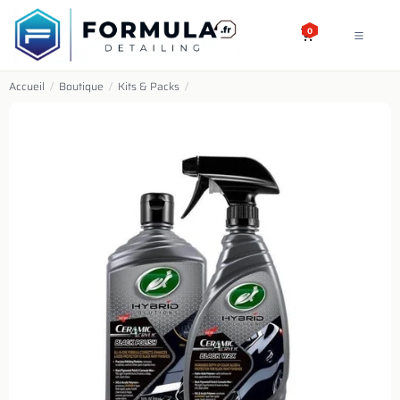
SE RENDRE AU CONTENU
0
Accueil
/
Boutique
/
Kits & Packs
/