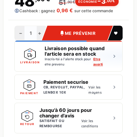
48
3
−
€
51
,00
€
ÉCONOMIE
,90
0,96 €
Cashback : gagnez
sur cette commande
−
+
ME PRÉVENIR
Livraison possible quand
l'article sera en stock
Inscris-toi a l'alerte stock pour
Etre
·
LIVRAISON
etre prevenu
averti
Paiement securise
Voir les
CB, REVOLUT, PAYPAL,
·
moyens
LENBOX 10X
PAIEMENT
Jusqu'à 60 jours pour
changer d'avis
Voir les
SATISFAIT OU
·
RETOUR
conditions
REMBOURSE