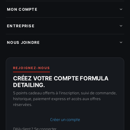
Tous les produits
Nos marques
MON COMPTE
Nouveautés
Pads de polissage
Mes commandes
Pièces détachées
Mes tickets SAV
ENTREPRISE
Mon cashback
Mon parrainage
Qui sommes-nous
Programme fidelite
Compte pro
NOUS JOINDRE
Blog & tutoriels
FAQ
188 Avenue de Senigallia
Politique de retour
89100 SENS
Renoncer au contrat
Conditions générales
03 73 61 02 02
REJOIGNEZ-NOUS
Mentions légales
Lun-Ven
CRÉEZ VOTRE COMPTE FORMULA
Confidentialité
9h-12h / 14h-17h
DETAILING.
5 points cadeau offerts à l'inscription, suivi de commande,
historique, paiement express et accès aux offres
réservées.
Créer un compte
Déjà client ? Se connecter