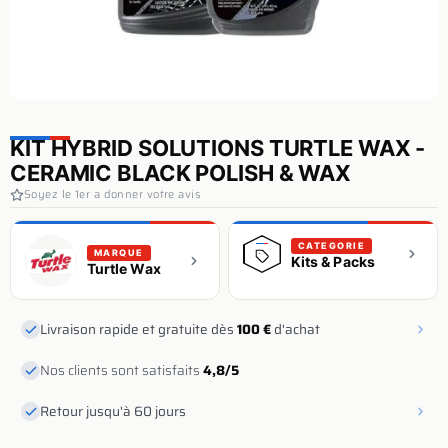
KIT HYBRID SOLUTIONS TURTLE WAX -
CERAMIC BLACK POLISH & WAX
Soyez le 1er a donner votre avis
CATEGORIE
MARQUE
Kits & Packs
Turtle Wax
Livraison rapide et gratuite dès
100 €
d'achat
Nos clients sont satisfaits
4,8/5
Retour jusqu'à 60 jours