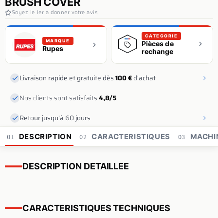
BRUSH COVER
Soyez le 1er a donner votre avis
CATEGORIE
MARQUE
Pièces de
Rupes
rechange
Livraison rapide et gratuite dès
100 €
d'achat
Nos clients sont satisfaits
4,8/5
Retour jusqu'à 60 jours
DESCRIPTION
CARACTERISTIQUES
MACHI
01
02
03
DESCRIPTION DETAILLEE
CARACTERISTIQUES TECHNIQUES