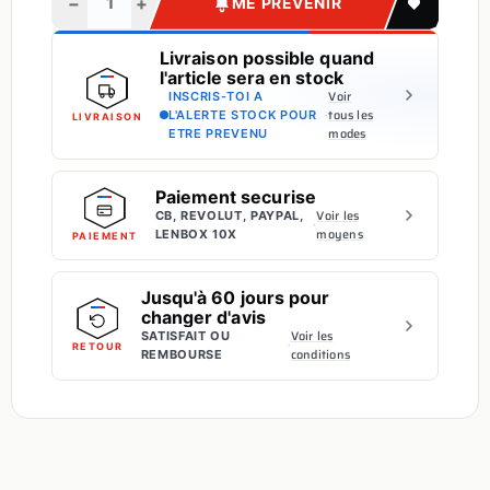
−
+
ME PRÉVENIR
Livraison possible quand
l'article sera en stock
Voir
INSCRIS-TOI A
·
tous les
L'ALERTE STOCK POUR
LIVRAISON
modes
ETRE PREVENU
Paiement securise
Voir les
CB, REVOLUT, PAYPAL,
·
moyens
LENBOX 10X
PAIEMENT
Jusqu'à 60 jours pour
changer d'avis
Voir les
SATISFAIT OU
·
RETOUR
conditions
REMBOURSE