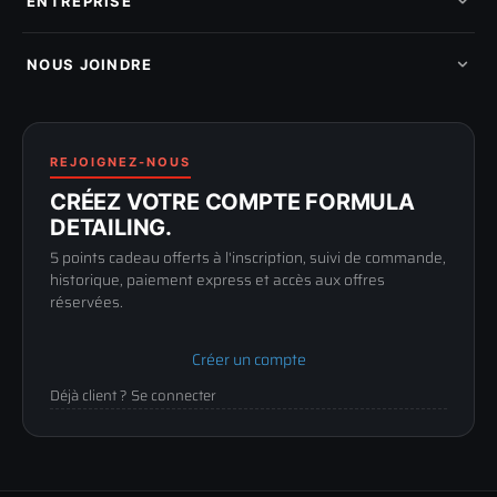
ENTREPRISE
Mon cashback
Mon parrainage
Qui sommes-nous
Programme fidelite
Compte pro
NOUS JOINDRE
Blog & tutoriels
FAQ
188 Avenue de Senigallia
Politique de retour
89100 SENS
Renoncer au contrat
Conditions générales
03 73 61 02 02
REJOIGNEZ-NOUS
Mentions légales
Lun-Ven
CRÉEZ VOTRE COMPTE FORMULA
Confidentialité
9h-12h / 14h-17h
DETAILING.
5 points cadeau offerts à l'inscription, suivi de commande,
historique, paiement express et accès aux offres
réservées.
Créer un compte
Déjà client ? Se connecter