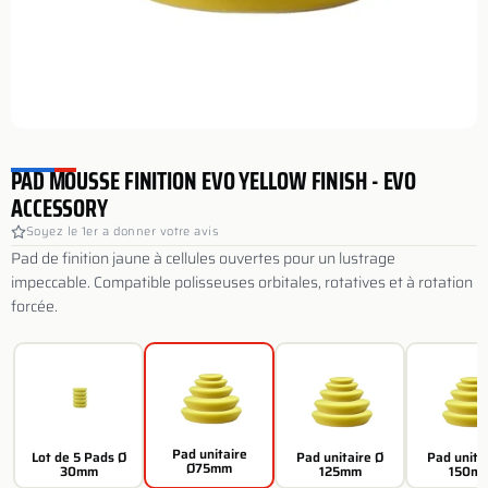
PAD MOUSSE FINITION EVO YELLOW FINISH - EVO
ACCESSORY
Soyez le 1er a donner votre avis
Pad de finition jaune à cellules ouvertes pour un lustrage
impeccable. Compatible polisseuses orbitales, rotatives et à rotation
forcée.
Pad unitaire
Lot de 5 Pads Ø
Pad unitaire Ø
Pad unita
Ø75mm
30mm
125mm
150m