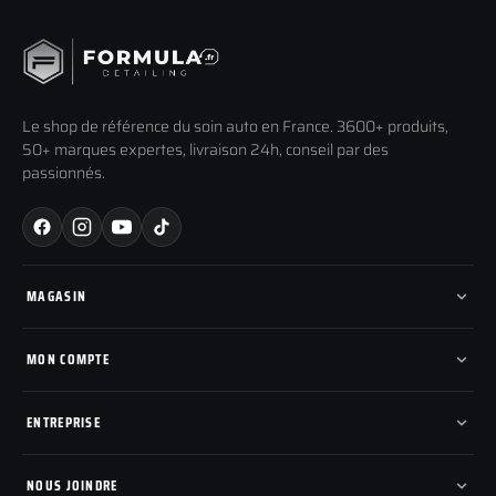
Le shop de référence du soin auto en France. 3600+ produits,
50+ marques expertes, livraison 24h, conseil par des
passionnés.
MAGASIN
Tous les produits
Nos marques
MON COMPTE
Nouveautés
Pads de polissage
Mes commandes
Pièces détachées
Mes tickets SAV
ENTREPRISE
Mon cashback
Mon parrainage
Qui sommes-nous
Programme fidelite
Compte pro
NOUS JOINDRE