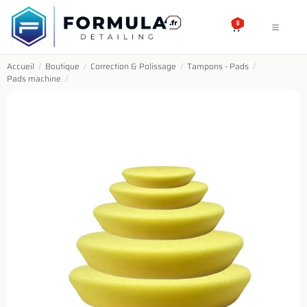
SE RENDRE AU CONTENU
0
Accueil
/
Boutique
/
Correction & Polissage
/
Tampons - Pads
/
Pads machine
/