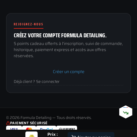
Blog & tutoriels
FAQ
188 Avenue de Senigallia
Politique de retour
89100 SENS
Renoncer au contrat
Conditions générales
REJOIGNEZ-NOUS
03 73 61 02 02
Mentions légales
Lun-Ven
CRÉEZ VOTRE COMPTE FORMULA DETAILING.
Confidentialité
9h-12h / 14h-17h
5 points cadeau offerts à l'inscription, suivi de commande,
historique, paiement express et accès aux offres
réservées.
Créer un compte
Déjà client ? Se connecter
© 2026 Formula Detailing — Tous droits réservés.
PAIEMENT SÉCURISÉ
VIREMENT
VISA
Pay
Pal
Prix :
LIVRAISON
PAIEMENT
RETOUR
ALERTE