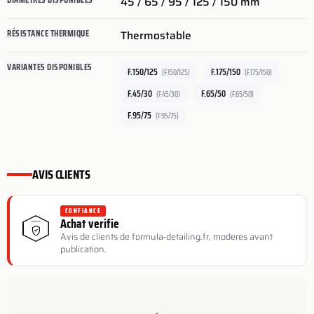
45 / 65 / 95 / 125 / 150 mm
RÉSISTANCE THERMIQUE
Thermostable
VARIANTES DISPONIBLES
F.150/125
F.175/150
(F.150/125)
(F.175/150)
F.45/30
F.65/50
(F.45/30)
(F.65/50)
F.95/75
(F.95/75)
AVIS CLIENTS
CONFIANCE
Achat verifie
Avis de clients de formula-detailing.fr, moderes avant
publication.