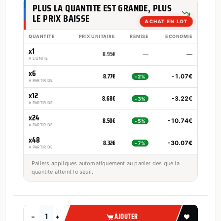
PLUS LA QUANTITE EST GRANDE, PLUS
LE PRIX BAISSE
ACHAT EN LOT
QUANTITE
PRIX UNITAIRE
REMISE
ECONOMIE
x1
8.95€
—
—
A L'UNITE
x6
8.77€
-1.07€
-2%
A PARTIR DE
x12
8.68€
-3.22€
-3%
A PARTIR DE
x24
8.50€
-10.74€
-5%
A PARTIR DE
x48
8.32€
-30.07€
-7%
A PARTIR DE
Paliers appliques automatiquement au panier des que la
quantite atteint le seuil.
−
+
AJOUTER