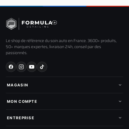
Le shop de référence du soin auto en France. 3600+ produits,
50+ marques expertes, livraison 24h, conseil par des
passionnés.
MAGASIN
Tous les produits
Nos marques
MON COMPTE
Nouveautés
Pads de polissage
Mes commandes
Pièces détachées
Mes tickets SAV
ENTREPRISE
Mon cashback
Mon parrainage
Qui sommes-nous