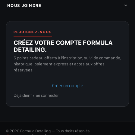
Programme fidelite
Compte pro
NOUS JOINDRE
Blog & tutoriels
FAQ
188 Avenue de Senigallia
Politique de retour
89100 SENS
Renoncer au contrat
Conditions générales
03 73 61 02 02
REJOIGNEZ-NOUS
Mentions légales
Lun-Ven
CRÉEZ VOTRE COMPTE FORMULA
Confidentialité
9h-12h / 14h-17h
DETAILING.
5 points cadeau offerts à l'inscription, suivi de commande,
historique, paiement express et accès aux offres
réservées.
Créer un compte
Déjà client ? Se connecter
© 2026 Formula Detailing — Tous droits réservés.