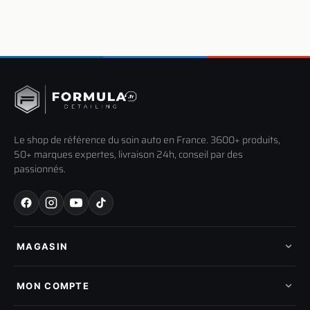
Le shop de référence du soin auto en France. 3600+ produits,
50+ marques expertes, livraison 24h, conseil par des
passionnés.
MAGASIN
Tous les produits
Nos marques
MON COMPTE
Nouveautés
Pads de polissage