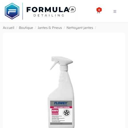
SE RENDRE AU CONTENU
0
Accueil
/
Boutique
/
Jantes & Pneus
/
Nettoyant jantes
/