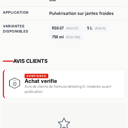
Pulvérisation sur jantes froides
APPLICATION
VARIANTES
R10-27
5 L
(R10-27)
(R10-5)
DISPONIBLES
750 ml
(R10-750)
AVIS CLIENTS
CONFIANCE
Achat verifie
Avis de clients de formula-detailing.fr, moderes avant
publication.