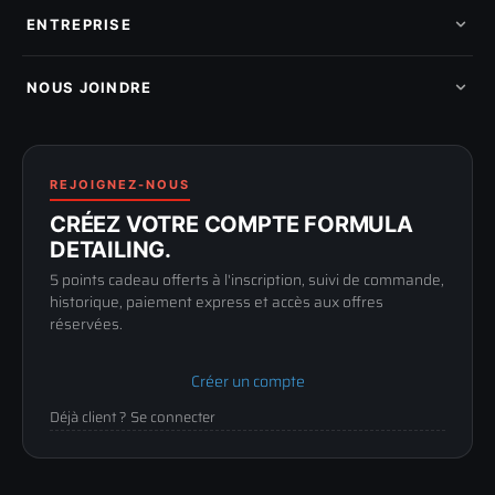
Mes commandes
Pièces détachées
Mes tickets SAV
ENTREPRISE
Mon cashback
Mon parrainage
Qui sommes-nous
Programme fidelite
Compte pro
NOUS JOINDRE
Blog & tutoriels
FAQ
188 Avenue de Senigallia
Politique de retour
89100 SENS
Renoncer au contrat
Conditions générales
03 73 61 02 02
REJOIGNEZ-NOUS
Mentions légales
Lun-Ven
CRÉEZ VOTRE COMPTE FORMULA
Confidentialité
9h-12h / 14h-17h
DETAILING.
5 points cadeau offerts à l'inscription, suivi de commande,
historique, paiement express et accès aux offres
réservées.
Créer un compte
Déjà client ? Se connecter