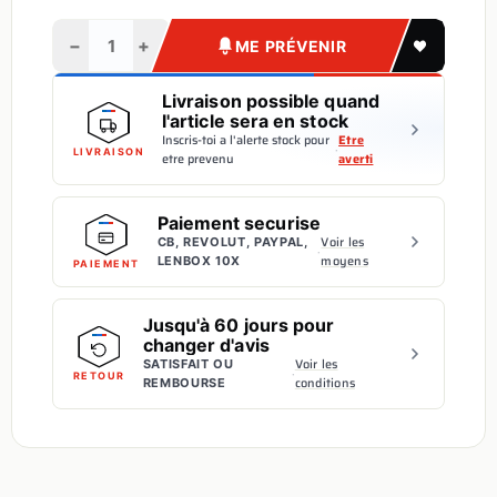
−
+
ME PRÉVENIR
Livraison possible quand
l'article sera en stock
Inscris-toi a l'alerte stock pour
Etre
·
LIVRAISON
etre prevenu
averti
Paiement securise
Voir les
CB, REVOLUT, PAYPAL,
·
moyens
LENBOX 10X
PAIEMENT
Jusqu'à 60 jours pour
changer d'avis
Voir les
SATISFAIT OU
·
RETOUR
conditions
REMBOURSE