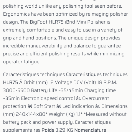
polishing world unlike any polishing tool seen before.
Ergonomics have been optimized by reimaging polisher
design. The BigFoot HLR75 iBrid Mini Polisher is
extremely comfortable and easy to use in a variety of
grip and hand positions. The unique design provides
incredible maneuverability and balance to guarantee
precise and efficient polishing results while minimizing
operator fatigue.
Caracteristiques techniques
Caracteristiques techniques
HLR75
Ã Orbit (mm) 12 Voltage DCV (Volt) 18 R.P.M.
3000-5500 Battery Life ~35/45min Charging time
~35min Electronic speed control â¢ Overcurrent
protection â¢ Soft Start â¢ Led indication â¢ Dimensions
(mm) 240x144x80* Weight (Kg) 1,1* *Measured without
battery pack and power supply. Caracteristiques
supplementaires
Poids
3.29 KG
Nomenclature