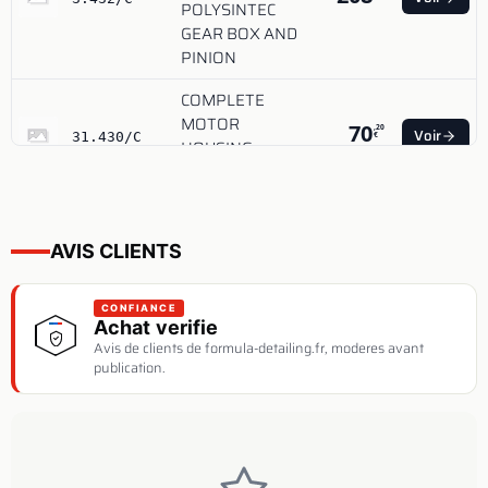
POLYSINTEC
GEAR BOX AND
PINION
COMPLETE
MOTOR
70
,20
Voir
31.430/C
€
HOUSING
HLR75
LOWER GEAR
33
,24
HOUSING
Voir
321.430/C
€
AVIS CLIENTS
HLR75
POLYSINTEC
CONFIANCE
Achat verifie
LOWER GEAR
33
,24
Voir
321.432/C
€
Avis de clients de formula-detailing.fr, moderes avant
HOUSING
publication.
HLR75
TROTTLE
29
,52
Voir
38.430/C
€
LEVER HLR75
ELECTRONIC