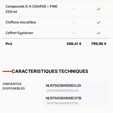
Compounds D-A COARSE + FINE
250 ml
Chiffons microfibre
Coffret Systainer
Prix
506,41
€
799,96
€
CARACTERISTIQUES TECHNIQUES
VARIANTES
HLR75#230/H5/DE/LUX
DISPONIBLES
(HLR75#230/H5/DE/LUX)
HLR75#230/H5/DE/STB
(HLR75#230/H5/DE/STB)