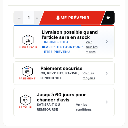
COPPIA
11
,04
PROTEZIONE
Voir
65.430/C
€
CONTRAPPESO
−
+
ME PRÉVENIR
GRAFFA
CHIUSURA
Livraison possible quand
22
,20
Voir
751.390/C
€
CORPO
l'article sera en stock
Voir
INSCRIS-TOI A
MOTORE 20PZ
·
tous les
L'ALERTE STOCK POUR
LIVRAISON
modes
ETRE PREVENU
GRAFFETTA DI
5
,88
BLOCCO LE71
Voir
751.436/C
€
iBrid 20PZ
Paiement securise
Voir les
CB, REVOLUT, PAYPAL,
·
SEEGER d 12
moyens
LENBOX 10X
PAIEMENT
TIPO E DIN 471
0
,96
Voir
9.102
€
CR3
Jusqu'à 60 jours pour
PHOSPHATE
changer d'avis
Voir les
SATISFAIT OU
·
BEARING 3001
RETOUR
conditions
135
REMBOURSE
,60
Voir
9.189/10
€
12-28-12
CUSCINETTO