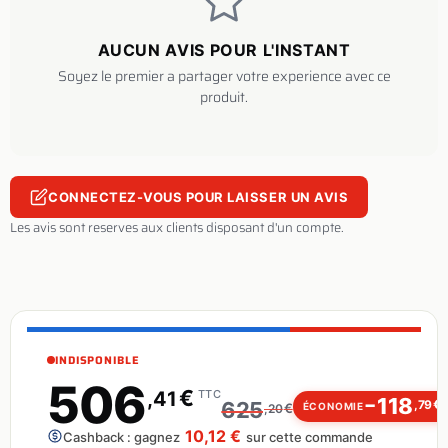
153
,60
MODULE
Voir
400.430/C
€
HLR75
AUCUN AVIS POUR L'INSTANT
Soyez le premier a partager votre experience avec ce
GEAR SET
43
,08
Voir
521.430/C
produit.
€
HLR75
1253 Solare 2 Z
22
,20
Voir
53.430/C
€
18 D 1-3
CONNECTEZ-VOUS POUR LAISSER UN AVIS
THREADED PIN
30
,72
Voir
56.430/C
€
SET M6
Les avis sont reserves aux clients disposant d'un compte.
CONTRAPPESO
ORB 12 -
27
,48
Voir
57.430/C
€
PLATORELLO
75
INDISPONIBLE
ECCENTRIC
506
98
,40
ASSEMBLY
Voir
58.430/C
€
€
,41
TTC
118
−
€
625
,79
€
ÉCONOMIE
HLR75
,20
10,12 €
Cashback : gagnez
sur cette commande