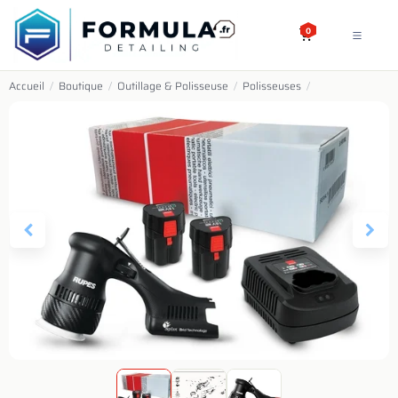
SE RENDRE AU CONTENU
0
Accueil
/
Boutique
/
Outillage & Polisseuse
/
Polisseuses
/