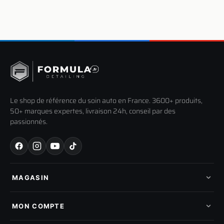
Le shop de référence du soin auto en France. 3600+ produits,
50+ marques expertes, livraison 24h, conseil par des
passionnés.
MAGASIN
Tous les produits
Nos marques
MON COMPTE
Nouveautés
Pads de polissage