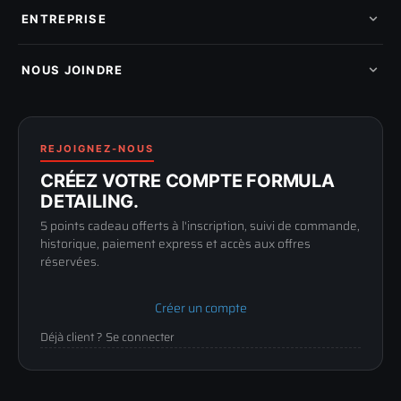
Mes commandes
Pièces détachées
Mes tickets SAV
ENTREPRISE
Mon cashback
Mon parrainage
Qui sommes-nous
Programme fidelite
Compte pro
NOUS JOINDRE
Blog & tutoriels
FAQ
188 Avenue de Senigallia
Politique de retour
89100 SENS
Renoncer au contrat
Conditions générales
03 73 61 02 02
REJOIGNEZ-NOUS
Mentions légales
Lun-Ven
CRÉEZ VOTRE COMPTE FORMULA
Confidentialité
9h-12h / 14h-17h
DETAILING.
5 points cadeau offerts à l'inscription, suivi de commande,
historique, paiement express et accès aux offres
réservées.
Créer un compte
Déjà client ? Se connecter