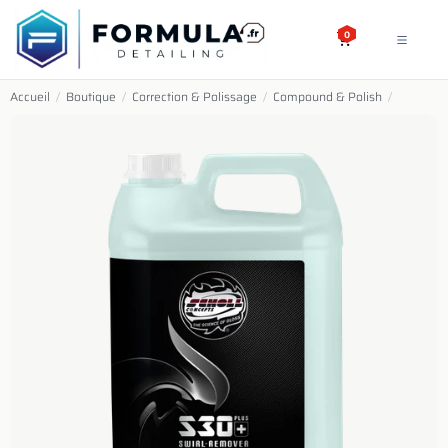
SE RENDRE AU CONTENU
0
Accueil
/
Boutique
/
Correction & Polissage
/
Compound & Polish
/