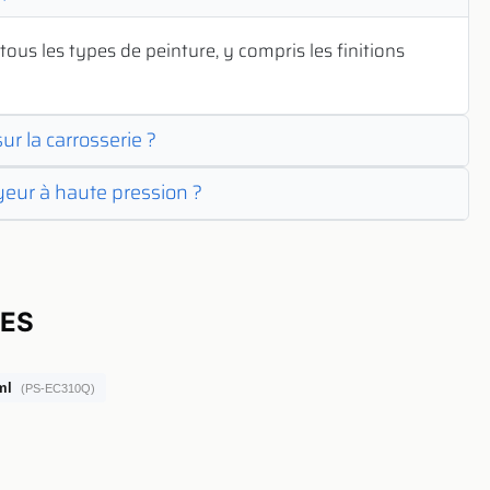
tous les types de peinture, y compris les finitions
r la carrosserie ?
yeur à haute pression ?
UES
ml
(PS-EC310Q)