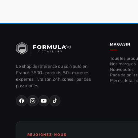
LIVRAISON
PAIEMENT
RETOUR
ALERTE STOCK
TOUS LES MODES DE LIVRAISON
MOYENS DE PAIEMENT ACCEPTÉS
JUSQU'À 60 JOURS POUR
ETRE PREVENU DU RETOUR
MAGASIN
CHANGER D'AVIS
Tous les produ
PAIEMENT 100% SÉCURISÉ
Laisse ton email : on te previent par mail pour
ce produit
.
RETRAIT EN MAGASIN
Transactions chiffrées via Revolut et PayPal, 3D Secure
Nos marques
GRATUIT
Email
SATISFAIT OU REMBOURSÉ
Le shop de référence du soin auto en
Gratuit, a notre boutique
Nouveautés
systématique. Vos données bancaires ne sont jamais stockées.
LIVRAISON OFFERTE EN FRANCE
M'AVERTIR
14 JOURS
France. 3600+ produits, 50+ marques
Pads de polis
Point relais dès 100 € · Domicile dès 150 €
pour un remboursement intégral —
Un seul email a chaque etape. Pas de newsletter.
expertes, livraison 24h, conseil par des
Pièces détach
LIVRAISON A DOMICILE
30 JOURS
passionnés.
Colissimo, DPD ou GLS selon
CARTE BANCAIRE
CALCULE AU PANIER
avec l'Assurance livraison. Et jusqu'à
QUAND SERAS-TU PREVENU ?
Une question sur la livraison ?
Contactez-nous
ou consultez nos
Une question sur le paiement ?
Contactez-nous
ou consultez nos
votre adresse
Visa, Mastercard, CB — via Revolut.
SANS FRAIS
60 JOURS
conditions generales de vente
.
conditions générales de vente
.
1
email
: des que notre fournisseur expedie la
er
3D SECURE
, retour accepté à titre commercial (remboursement partiel).
*Lenbox : paiement en plusieurs fois par carte, avec intérêts (coût du
commande de reassort.
Remboursement sous 14 jours après réception du retour.
crédit), sous réserve d'éligibilité.
POINT RELAIS
2
email
: des que la marchandise est rentree en
e
Dans un point relais DPD ou GLS
CALCULE AU PANIER
REVOLUT PAY
stock et disponible a la commande.
pres de chez vous
Payez en un clic avec votre compte Revolut.
SANS FRAIS
INSTANTANÉ
OPTION · À COCHER AU PAIEMENT
Assurance livraison
8 €
REJOIGNEZ-NOUS