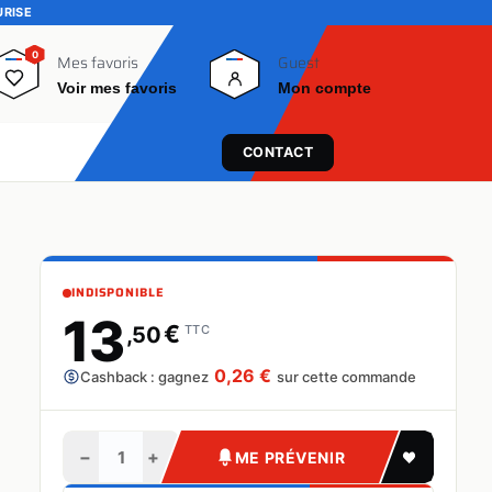
URISE
0
0
Mes favoris
Guest
Voir mes favoris
Mon compte
CONTACT
INDISPONIBLE
13
€
,50
TTC
0,26 €
Cashback : gagnez
sur cette commande
−
+
ME PRÉVENIR