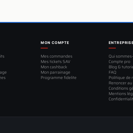
MON COMPTE
ENTREPRIS
its
Mes commandes
Qui sommes
Mes tickets SAV
Compte pro
Mon cashback
Blog & tutori
sage
Mon parrainage
FAQ
ées
Programme fidelite
Politique de 
Renoncer au 
Conditions g
Mentions lég
Confidentiali