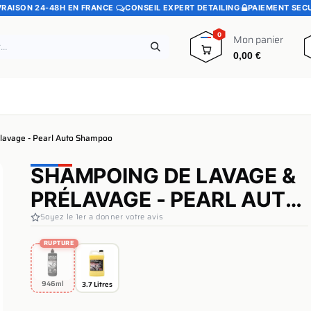
VRAISON 24-48H EN FRANCE
·
CONSEIL EXPERT DETAILING
·
PAIEMENT SEC
0
Mon panier
0,00
€
e
Pads polissage
Promotions
Blog
lavage - Pearl Auto Shampoo
SHAMPOING DE LAVAGE &
PRÉLAVAGE - PEARL AUTO
SHAMPOO
Soyez le 1er a donner votre avis
RUPTURE
946ml
3.7 Litres