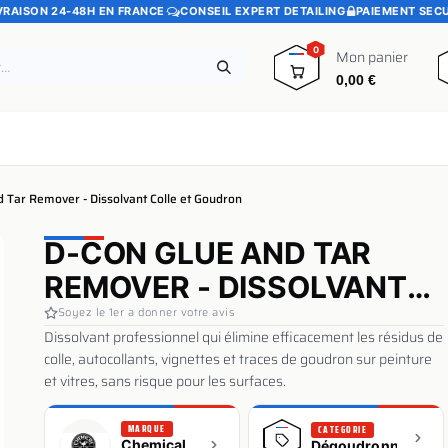
·
·
VRAISON 24-48H EN FRANCE
CONSEIL EXPERT DETAILING
PAIEMENT SEC
0
Mon panier
0,00
€
e
Pads polissage
Promotions
Blog
 Tar Remover - Dissolvant Colle et Goudron
D-CON GLUE AND TAR
REMOVER - DISSOLVANT
COLLE ET GOUDRON
Soyez le 1er a donner votre avis
Dissolvant professionnel qui élimine efficacement les résidus de
colle, autocollants, vignettes et traces de goudron sur peinture
et vitres, sans risque pour les surfaces.
MARQUE
CATEGORIE
Chemical
Dégoudronnant