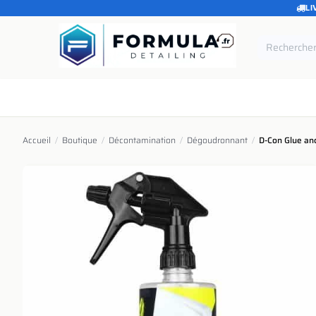
LI
SE RENDRE AU CONTENU
Accueil
Catégories
Marques
Pièces de rechang
Accueil
/
Boutique
/
Décontamination
/
Dégoudronnant
/
D-Con Glue and