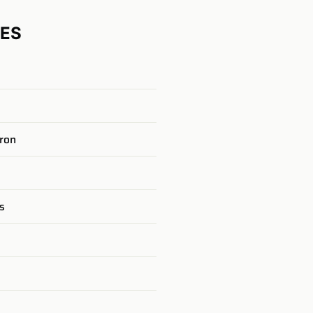
UES
dron
es