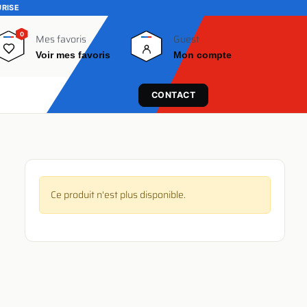
URISE
0
0
Mes favoris
Guest
Voir mes favoris
Mon compte
CONTACT
Ce produit n'est plus disponible.