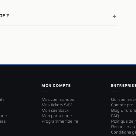
+
GE ?
MON COMPTE
ENTREPRIS
its
Mes commandes
Qui sommes
Mes tickets SAV
Compte pro
Mon cashback
Blog & tutori
sage
Mon parrainage
FAQ
ées
Programme fidelite
Politique de 
Renoncer au 
Conditions g