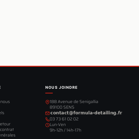
E
NOUS JOINDRE
-nous
188 Avenue de Senigallia
89100 SENS
els
03 73 61 02 02
retour
Lun-Ven
contrat
9h-12h / 14h-17h
énérales