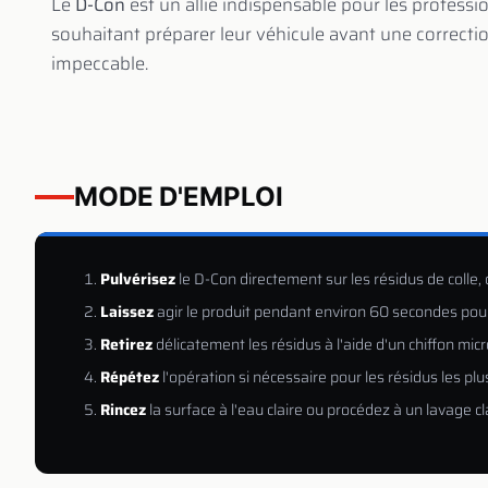
Le
D-Con
est un allié indispensable pour les profess
souhaitant préparer leur véhicule avant une correcti
impeccable.
MODE D'EMPLOI
Pulvérisez
le D-Con directement sur les résidus de colle,
Laissez
agir le produit pendant environ 60 secondes pour 
Retirez
délicatement les résidus à l'aide d'un chiffon mic
Répétez
l'opération si nécessaire pour les résidus les plu
Rincez
la surface à l'eau claire ou procédez à un lavage c