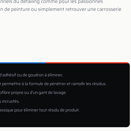
ionnels du detailing comme pour les passionnés
on de peinture ou simplement retrouver une carrosserie
 d'adhésif ou de goudron à éliminer.
permettre à la formule de pénétrer et ramollir les résidus.
rofibre propre ou d'un gant de lavage.
s incrustés.
lassique pour éliminer tout résidu de produit.