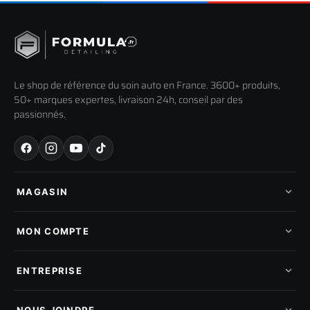
Le shop de référence du soin auto en France. 3600+ produits,
50+ marques expertes, livraison 24h, conseil par des
passionnés.
MAGASIN
Tous les produits
Nos marques
MON COMPTE
Nouveautés
Pads de polissage
Mes commandes
Pièces détachées
Mes tickets SAV
ENTREPRISE
Mon cashback
Mon parrainage
Qui sommes-nous
Programme fidelite
Compte pro