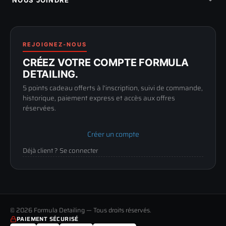
NOUS JOINDRE
Blog & tutoriels
FAQ
188 Avenue de Senigallia
Politique de retour
89100 SENS
Renoncer au contrat
Conditions générales
03 73 61 02 02
REJOIGNEZ-NOUS
Mentions légales
Lun-Ven
CRÉEZ VOTRE COMPTE FORMULA
Confidentialité
9h-12h / 14h-17h
DETAILING.
5 points cadeau offerts à l'inscription, suivi de commande,
historique, paiement express et accès aux offres
réservées.
Créer un compte
Déjà client ? Se connecter
© 2026 Formula Detailing — Tous droits réservés.
PAIEMENT SÉCURISÉ