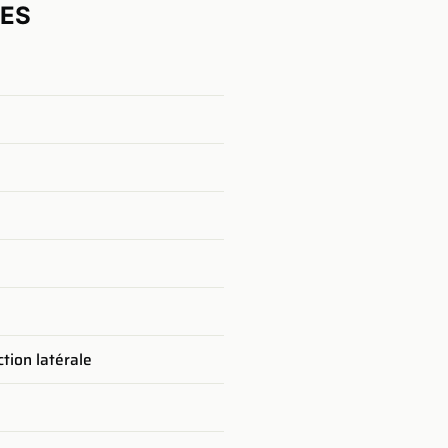
UES
tion latérale