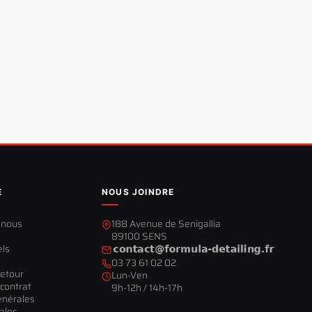
E
NOUS JOINDRE
-nous
188 Avenue de Senigallia
89100 SENS
els
03 73 61 02 02
retour
Lun-Ven
contrat
9h-12h / 14h-17h
énérales
ales