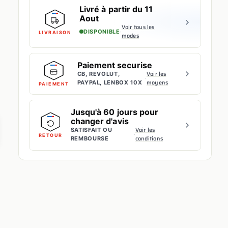
Livré à partir du 11
Aout
Voir tous les
·
DISPONIBLE
LIVRAISON
modes
Paiement securise
Voir les
CB, REVOLUT,
·
moyens
PAYPAL, LENBOX 10X
PAIEMENT
Jusqu'à 60 jours pour
changer d'avis
Voir les
SATISFAIT OU
·
RETOUR
conditions
REMBOURSE