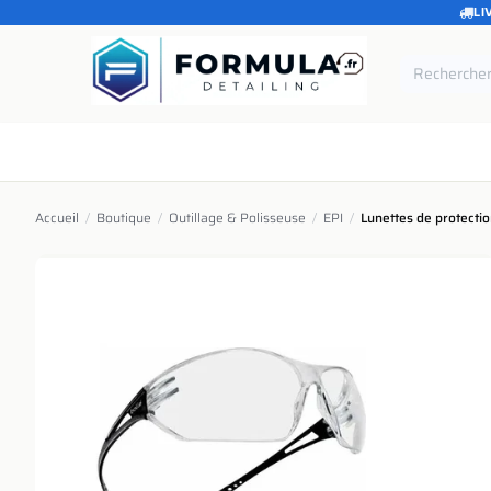
LI
SE RENDRE AU CONTENU
Accueil
Catégories
Marques
Pièces de rechang
Accueil
/
Boutique
/
Outillage & Polisseuse
/
EPI
/
Lunettes de protectio