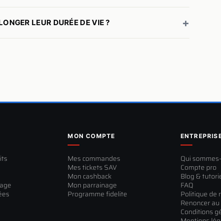
+
ONGER LEUR DURÉE DE VIE ?
MON COMPTE
ENTREPRIS
its
Mes commandes
Qui sommes
Mes tickets SAV
Compte pro
Mon cashback
Blog & tutori
sage
Mon parrainage
FAQ
ées
Programme fidelite
Politique de 
Renoncer au 
Conditions g
Mentions lég