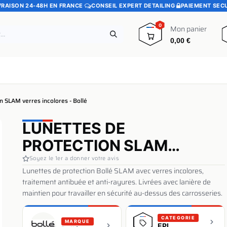
VRAISON 24-48H EN FRANCE
·
CONSEIL EXPERT DETAILING
·
PAIEMENT SEC
0
Mon panier
0,00
€
e
Pads polissage
Promotions
Blog
n SLAM verres incolores - Bollé
LUNETTES DE
PROTECTION SLAM
VERRES INCOLORES -
Soyez le 1er a donner votre avis
Lunettes de protection Bollé SLAM avec verres incolores,
BOLLÉ
traitement antibuée et anti-rayures. Livrées avec lanière de
maintien pour travailler en sécurité au-dessus des carrosseries.
CATEGORIE
MARQUE
EPI