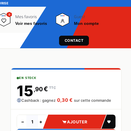
URISE
0
0
Mes favoris
Guest
Voir mes favoris
Mon compte
CONTACT
EN STOCK
15
€
,90
TTC
0,30 €
Cashback : gagnez
sur cette commande
−
+
AJOUTER