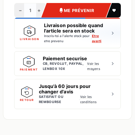
−
+
ME PRÉVENIR
Livraison possible quand
l'article sera en stock
Inscris-toi a l'alerte stock pour
Etre
·
LIVRAISON
etre prevenu
averti
Paiement securise
Voir les
CB, REVOLUT, PAYPAL,
·
moyens
LENBOX 10X
PAIEMENT
Jusqu'à 60 jours pour
changer d'avis
Voir les
SATISFAIT OU
·
RETOUR
conditions
REMBOURSE