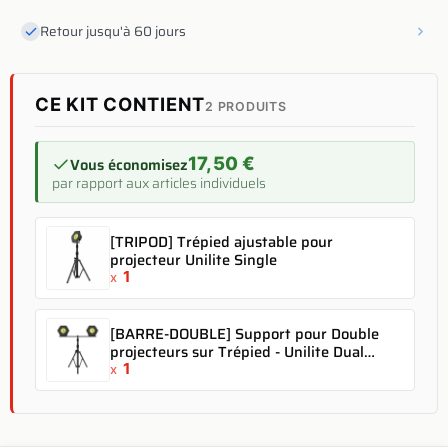
Retour jusqu'à 60 jours
CE KIT CONTIENT
2 PRODUITS
17,50 €
Vous économisez
par rapport aux articles individuels
[TRIPOD] Trépied ajustable pour
projecteur Unilite Single
1
x
[BARRE-DOUBLE] Support pour Double
projecteurs sur Trépied - Unilite Dual
Bracket
1
x