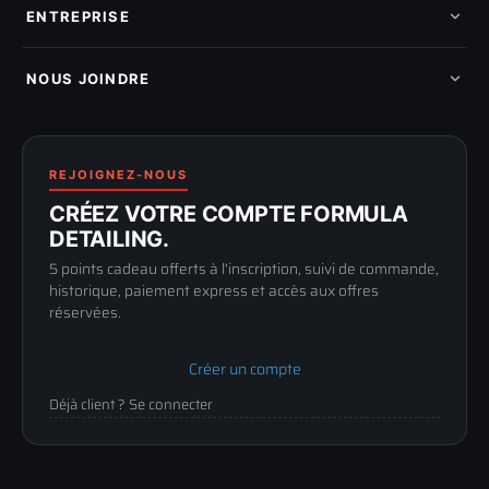
Pièces détachées
Mes tickets SAV
ENTREPRISE
Mon cashback
Mon parrainage
Qui sommes-nous
Programme fidelite
Compte pro
NOUS JOINDRE
Blog & tutoriels
FAQ
188 Avenue de Senigallia
Politique de retour
89100 SENS
Renoncer au contrat
Conditions générales
03 73 61 02 02
REJOIGNEZ-NOUS
Mentions légales
Lun-Ven
CRÉEZ VOTRE COMPTE FORMULA
Confidentialité
9h-12h / 14h-17h
DETAILING.
5 points cadeau offerts à l'inscription, suivi de commande,
historique, paiement express et accès aux offres
réservées.
Créer un compte
Déjà client ? Se connecter