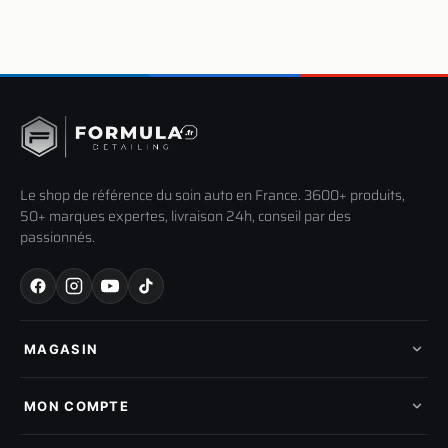
Le shop de référence du soin auto en France. 3600+ produits,
50+ marques expertes, livraison 24h, conseil par des
passionnés.
MAGASIN
Tous les produits
Nos marques
MON COMPTE
Nouveautés
Pads de polissage
Mes commandes