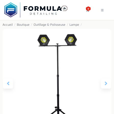
SE RENDRE AU CONTENU
0
Accueil
/
Boutique
/
Outillage & Polisseuse
/
Lampe
/